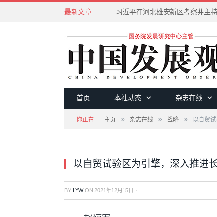
最新文章
首页
本社动态
杂志在线
»
»
»
你正在
主页
杂志在线
战略
以自贸试
以自贸试验区为引擎，深入推进
BY
LYW
ON
2021年12月15日
·