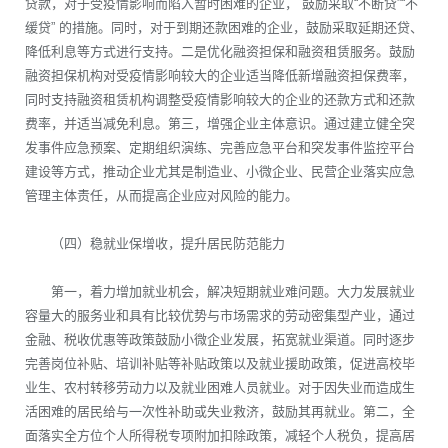
贷款，对于受疫情影响而陷入暂时困难的企业， 鼓励采取“不断贷”“不
缓贷” 的措施。同时，对于到期还款困难的企业，鼓励采取延期还贷、
降低利息等方式进行支持。二是优化融资担保和融资租赁服务。鼓励
融资担保机构对受疫情影响较大的企业适当降低新增融资担保费率，
同时支持融资租赁机构调整受疫情影响较大的企业的还款方式和还款
费率，并适当减免利息。第三，增强企业主体意识。通过建立健全突
发事件应急预案、定期组织演练、完善应急平台和突发事件监控平台
建设等方式，推动企业尤其是制造业、小微企业、民营企业落实应急
管理主体责任，从而提高企业应对风险的能力。
（四）稳就业保增收，提升居民防范能力
第一，着力增加就业机会，解决短期就业难问题。大力发展就业
容量大的服务业和具有比较优势与市场需求的劳动密集型产业，通过
金融、税收优惠等政策鼓励小微企业发展，拓宽就业渠道。同时逐步
完善岗位补贴、培训补贴等补贴政策以及就业援助政策，促进高校毕
业生、农村转移劳动力以及就业困难人员就业。对于因失业而造成生
活困难的居民给与一次性补助或失业救济，鼓励其再就业。第二，全
面落实全方位个人所得税专项附加扣除政策，减轻个人税负，提高居