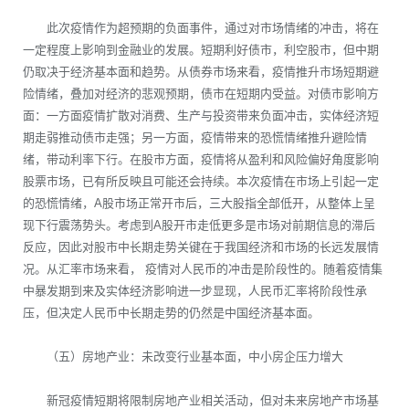
此次疫情作为超预期的负面事件，通过对市场情绪的冲击，将在
一定程度上影响到金融业的发展。短期利好债市，利空股市，但中期
仍取决于经济基本面和趋势。从债券市场来看，疫情推升市场短期避
险情绪，叠加对经济的悲观预期，债市在短期内受益。对债市影响方
面：一方面疫情扩散对消费、生产与投资带来负面冲击，实体经济短
期走弱推动债市走强；另一方面，疫情带来的恐慌情绪推升避险情
绪，带动利率下行。在股市方面，疫情将从盈利和风险偏好角度影响
股票市场，已有所反映且可能还会持续。本次疫情在市场上引起一定
的恐慌情绪，A股市场正常开市后，三大股指全部低开，从整体上呈
现下行震荡势头。考虑到A股开市走低更多是市场对前期信息的滞后
反应，因此对股市中长期走势关键在于我国经济和市场的长远发展情
况。从汇率市场来看， 疫情对人民币的冲击是阶段性的。随着疫情集
中暴发期到来及实体经济影响进一步显现，人民币汇率将阶段性承
压，但决定人民币中长期走势的仍然是中国经济基本面。
（五）房地产业：未改变行业基本面，中小房企压力增大
新冠疫情短期将限制房地产业相关活动，但对未来房地产市场基