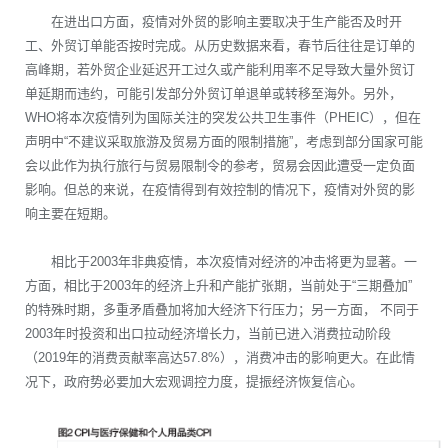
在进出口方面，疫情对外贸的影响主要取决于生产能否及时开
工、外贸订单能否按时完成。从历史数据来看，春节后往往是订单的
高峰期，若外贸企业延迟开工过久或产能利用率不足导致大量外贸订
单延期而违约，可能引发部分外贸订单退单或转移至海外。另外，
WHO将本次疫情列为国际关注的突发公共卫生事件（PHEIC），但在
声明中“不建议采取旅游及贸易方面的限制措施”，考虑到部分国家可能
会以此作为执行旅行与贸易限制令的参考，贸易会因此遭受一定负面
影响。但总的来说，在疫情得到有效控制的情况下，疫情对外贸的影
响主要在短期。
相比于2003年非典疫情，本次疫情对经济的冲击将更为显著。一
方面，相比于2003年的经济上升和产能扩张期，当前处于“三期叠加”
的特殊时期，多重矛盾叠加将加大经济下行压力；另一方面， 不同于
2003年时投资和出口拉动经济增长力，当前已进入消费拉动阶段
（2019年的消费贡献率高达57.8%），消费冲击的影响更大。在此情
况下，政府势必要加大宏观调控力度，提振经济恢复信心。