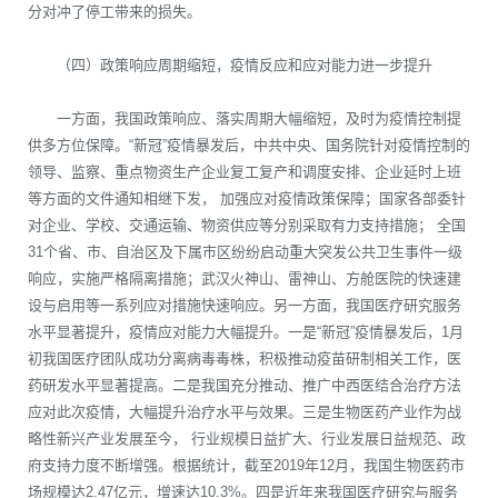
分对冲了停工带来的损失。
（四）政策响应周期缩短，疫情反应和应对能力进一步提升
一方面，我国政策响应、落实周期大幅缩短，及时为疫情控制提
供多方位保障。“新冠”疫情暴发后，中共中央、国务院针对疫情控制的
领导、监察、重点物资生产企业复工复产和调度安排、企业延时上班
等方面的文件通知相继下发， 加强应对疫情政策保障；国家各部委针
对企业、学校、交通运输、物资供应等分别采取有力支持措施； 全国
31个省、市、自治区及下属市区纷纷启动重大突发公共卫生事件一级
响应，实施严格隔离措施；武汉火神山、雷神山、方舱医院的快速建
设与启用等一系列应对措施快速响应。另一方面，我国医疗研究服务
水平显著提升，疫情应对能力大幅提升。一是“新冠”疫情暴发后，1月
初我国医疗团队成功分离病毒毒株，积极推动疫苗研制相关工作，医
药研发水平显著提高。二是我国充分推动、推广中西医结合治疗方法
应对此次疫情，大幅提升治疗水平与效果。三是生物医药产业作为战
略性新兴产业发展至今， 行业规模日益扩大、行业发展日益规范、政
府支持力度不断增强。根据统计，截至2019年12月，我国生物医药市
场规模达2.47亿元，增速达10.3%。四是近年来我国医疗研究与服务