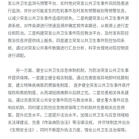
发公共卫生监测与预警平台，实时地对突发公共卫生事件风险隐患进
行监测，并针对可能发生的危机事件及时发布预警级别等预警信息，
以减少突发公共卫生事件造成的损失。二是构建突发公共卫生事件溯
源系统，对传染源进行快速追溯并确定其传染路径，从根源上进行定
位和防治。三是构建突发公共卫生事件防控救治平台，及时发布防控
救治信息并提供线上服务。四是建立突发公共卫生事件防控协同系
统，通过对突发公共事件数据进行汇总分析，科学合理地对防控物资
进行调配。
另一方面，健全公共卫生应急体制机制，为防治突发公共卫生事
件提供保障。一是建立健全相关制度。通过完善医保异地即时结算制
度、建立特殊疾病医药费豁免制度， 逐步健全突发公共卫生事件医疗
保险和救助制度，从而减轻困难群众后顾之忧。二是完善相关体系建
设。通过完善突发公共安全事件防控与救治体系，健全重大事件应急
响应机制，同时建立防控应急物资保障工作机制并完善相关应急预
案，提升应急水平。三是提升法治水平。加强公共卫生与应急领域相
关法律建设，完善《传染病防治法》等法律法规， 并尽快制定并出台
《生物安全法》，同时不断提升执法力度，强化公共卫生法治保障。