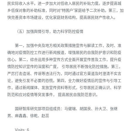
民实际收入水平。进一步加大对低收入居民的补贴力度。逐步提高城
乡低保对象的补助标准，同时对“特困户”家庭给予二次补助。第三，加
快完善资本市场建设，优化家庭财务结构，提高居民财产性收入。
（五）加强舆情引导，助力科学防控疫情
第一，加强中央及地方相关政策措施宣传与解读工作，及时、准
确地对疫情防控工作进行新闻报道，增强居民的自我防护意识和防疫
信心。第二，综合运用多种宣传方式全面开展宣传普及工作，提升疫
情防控知识宣传的深度和广度， 引导居民不断强化防控措施。第三，
严厉打击造谣、传谣等违法行为，同时通过官方渠道及时澄清不实言
论，避免引发不必要的恐慌。第四，全力做好疫情后的宣传与引导工
作，通过新闻媒体、发放宣传资料等形式，引导居民正确认识、科学
防范和应对疫情等突发事件， 提高居民自我防范意识。
国研智库研究部项目组成员：马健瑞、胡国良、孙大卫、张继
男、麻鑫鑫、徐乾、赵蕊
Visits: 6