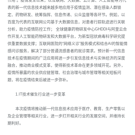
作用”。疫情发生以来，以互联网、大数据、云计算、人工智能等为代
表的新一代信息技术越来越多地应用于疫情监测、潜在感染人群锁
定、药物研发、统筹指挥、信息传递、公众监督等各环节。例如，以
百度为代表的互联网公司基于大数据信息，对患者行踪轨迹进行关联
分析，助力疫情防控工作； 全球健康药物研发中心GHDDI与阿里云合
作开发人工智能药物研发和大数据平台，为新型冠状病毒科学研究提
供重要数据支撑；互联网医院的“网络义诊”服务模式和结合AI的智能情
感问诊服务，解决了部分普通流感患者的就诊需求。预计新一代信息
技术在疫情期间的广泛应用将进一步引发信息技术与实体经济的深度
融合，推动商业模式变革，使得新技术革命在更多领域开花。另外，
疫情所暴露的农业供应链管理、社会治理与城市管理等相关短板问
题，将在疫情结束后被进一步弥补。
1.IT技术催生行业进一步变革
本次疫情将推动新一代信息技术应用于医疗、教育、生产零售以
及企业管理等相关行业，进一步打开相关行业的发展空间，并维持长
期利好。