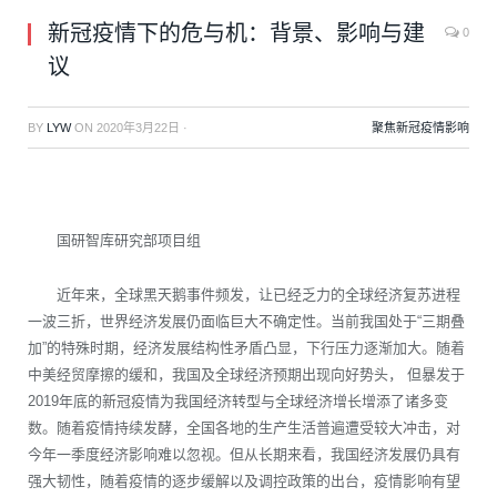
新冠疫情下的危与机：背景、影响与建
0
议
BY
LYW
ON
2020年3月22日
·
聚焦新冠疫情影响
国研智库研究部项目组
近年来，全球黑天鹅事件频发，让已经乏力的全球经济复苏进程
一波三折，世界经济发展仍面临巨大不确定性。当前我国处于“三期叠
加”的特殊时期，经济发展结构性矛盾凸显，下行压力逐渐加大。随着
中美经贸摩擦的缓和，我国及全球经济预期出现向好势头， 但暴发于
2019年底的新冠疫情为我国经济转型与全球经济增长增添了诸多变
数。随着疫情持续发酵，全国各地的生产生活普遍遭受较大冲击，对
今年一季度经济影响难以忽视。但从长期来看，我国经济发展仍具有
强大韧性，随着疫情的逐步缓解以及调控政策的出台，疫情影响有望