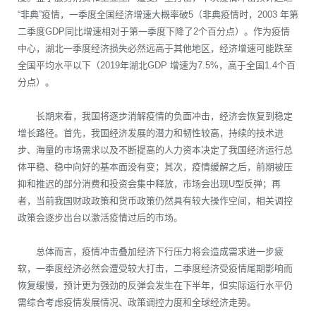
“非典”疫情，一季度全国经济增速大概率破5（非典疫情时，2003 年第
二季度GDP同比增速相对于第一季度下降了2个百分点）。作为疫情
中心，湖北一季度经济损失必然远高于其他地区，经济增速可能跌至
全国平均水平以下（2019年湖北GDP 增速为7.5%，高于全国1.4个百
分点）。
长期来看，我国将逐步消解疫情的负面冲击，经济会恢复到稳定
增长路径。首先，我国经济发展的潜力和韧性较高，持续的技术进
步、海量的市场需求以及不断提高的人力资本决定了我国经济运行总
体平稳、稳中向好的基本面没有变；其次，疫情缓解之后，前期被压
抑和推迟的部分消费和投资会集中释放，市场会出现U型反弹；再
者，当前我国财政政策和货币政策仍然具有较大操作空间，相关调控
政策会逐步出台以激活疫情过后的市场。
总体而言，疫情冲击叠加经济下行压力将会造成需求进一步疲
软，一季度经济必然会遭受较大打击，二季度经济受疫情尾期影响而
恢复缓慢，预计更为强劲的反弹会发生在下半年，但实际运行水平仍
需综合考虑疫情发展情况、政策调控力度和全球经济走势。