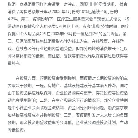
取消。商品消费同样也会遭受一定冲击，回顾“非典”疫情期间， 社会
消费品零售总额增长率从2003 年1月份的10%迅速跌至6月份的
4.3%。第二，疫情影响下，医疗卫生服务需求会呈现暴发式增长，将
带动医疗保健和个人用品类CPI短期上涨。参考“非典”疫情时期，医疗
保健和个人用品类CPI在2003年5-6月份一度达到2%的区间峰值。第
三，居家隔离等措施让消费形态转为线上为主，在线教育、在线游
戏、在线办公等行业短期内普遍受益。但部分领域的消费增长不足以
弥补整体消费的低迷，而住宿、餐饮等消费也难以在疫情过后获得等
量补充。
在投资方面，短期投资会受到抑制，而疫情对长期投资的影响主
要取决于预期。一是，房地产、基础设施建设等基本陷入停滞，同时
由于投资品供应难以保障，企业设备购买与更新、存货投资等投资活
动也会受到影响；二是，在生产和需求下行的情况下，部分企业特别
是中小微企业会面临现金流枯竭、资金回笼困难等问题，融资需求增
加将抬高融资成本并抑制投资；三是，若疫情引发对未来增长的负面
预期，那么投资期望收益率将会降低，企业就会调整投资计划，主动
降低投资。