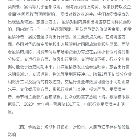
类聚餐、宴请等几乎全部取消， 但考虑到线上购买、政策扶持以及企
业间“抱团互救”等因素影响， 疫情对餐饮业的冲击将伴随疫情拐点的
出现逐渐恢复。旅游业方面， 疫情对国内游和出境游存在同样负面影
响，国内游“五一”“十一” 将逐渐回暖。春节是重要的旅游黄金周，但受
疫情冲击，居民普遍取消出行计划，各主要景点关闭。在跨境游方
面，各国对华的航空限制和出入境限制对国际旅游业影响显著。而随
着疫情的消除，消费热情及市场消费潜力有望在后续小长假时得到部
分恢复。交运行业方面，旅客出行受限，交运物流不畅，行业全年数
据可能低于历史同期水平。此次疫情暴发正值春运旺季，旅客出行需
求明显减少，交通运输、物流等受到直接冲击。随着2月下旬部分企业
相继开工以及疫情的有效控制，交运行业全年数据可能低于同期正常
水平。文化娱乐业方面，影视行业首当其冲，损失严重。受疫情冲
击，春节档主要影片宣布撤档，民众观影需求急剧下滑。根据猫眼数
据显示，2020年大年初一票房仅181万元，电影行业受疫情冲击明
显。
（四）金融业：短期利好债市，对股市、人民币汇率存在阶段性
影响