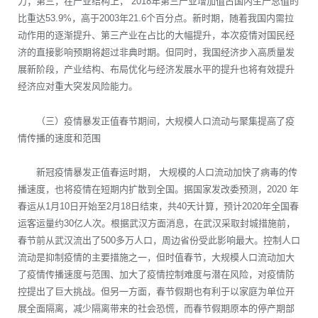
力；第三，在产业结构上， 2018年第三产业增加值占国内生产总值的
比重达53.9%，高于2003年21.6个百分点。新时期，随着我国内需拉
动作用的逐渐提升、第三产业在占比的大幅提升，本次疫情对国民经
济的直接影响预期将超过非典时期。但同时，我国经济步入高质量发
展新阶段，产业结构、布局优化与经济发展水平的提升也将有效提升
经济应对重大突发风险能力。
（三）疫情暴发正值春节期间，大规模人口流动与聚集提高了疫
情传播的速度和范围
新冠疫情暴发正值春运时期， 大规模的人口流动加快了病毒的传
播速度，也将疫情在短期内扩散到全国。据国家发改委预测，2020 年
春运从1月10日开始至2月18日结束，共40天计算，预计2020年全国春
运客运量约30亿人次。根据武汉方面消息，在武汉采取封城措施前，
春节前从武汉流出了500多万人口，周边省份受此影响最大。控制人口
流动是抑制疫情的主要措施之一，但时值春节，大规模人口流动加大
了疫情传播速度与范围、加大了疫情控制难度与潜在风险，对疫情防
控提出了巨大挑战。但另一方面，春节假期也有利于以家庭为单位开
展全面隔离，减少隔离带来的社会恐慌，而春节假期原本的停产期部