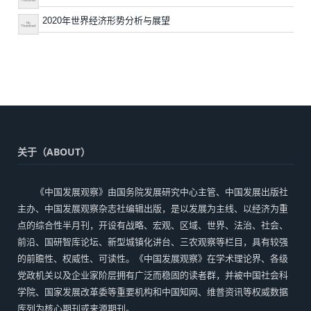
2020年世界经济形势分析与展望
关于（ABOUT）
《中国发展观察》由国务院发展研究中心主管、中国发展出版社
主办、中国发展观察杂志社编辑出版，是以发展为主线、以经济为重
点的综合性半月刊，开设有战略、宏观、区域、世界、法治、社会、
前沿、国研智库论坛、新型城镇化讲台、三农观察等栏目，具有较强
的前瞻性、权威性、可读性。《中国发展观察》在学术理论界、各级
党政机关以及企业家阶层拥有广泛而稳固的读者群，并被中国社会科
学院、国家发展改革委等重要机构和中国知网、维普资讯等权威数据
库列为核心期刊或来源期刊。