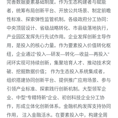
完善数据要素基础制度。作为生态构建者与赋能
者，统筹布局创新平台、开放公共场景、制定前瞻
性标准、探索弹性监管机制。各级政府分工协同：
中央顶层设计、省级战略转化、市县级落地执行，
产业园区发挥先行先试作用。企业发挥创新主导作
用，是投入的核心力量。作为要素投入价值转化枢
纽，企业通过“投入—研发—转化—收益—再投入”
闭环实现可持续创新，集聚培育人才、推动技术突
破、挖掘数据价值； 作为生态投入系统集成者，
组织搭建协同创新平台、提供推广应用场景、参与
引领产业标准、探索践行创新机制。大型领军企
业、中型“专精特新”企业、初创科技企业分工协
作，形成立体化创新体系。金融机构发挥支持协同
作用， 注入金融活水。在要素投入中，构建全周