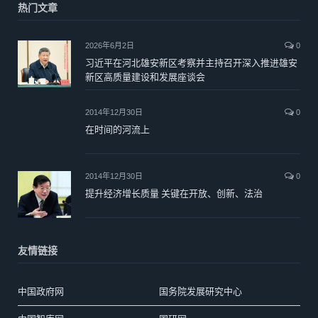
热门文章
2026年6月2日
0
习近平在河北雄安新区考察并主持召开深入推进雄安
新区高质量建设和发展座谈会
2014年12月30日
0
在时间的河流上
2014年12月30日
0
提升经济增长质量 关键在开放、创新、法治
友情链接
中国政府网
国务院发展研究中心