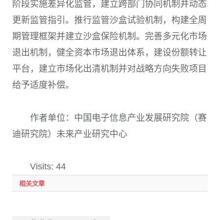
阶段实施差异化监管，建立跨部门协同机制并动态
更新监管指引。推行监管沙盒试验机制，构建全周
期管理框架并建立沙盒保险机制。完善多元化市场
退出机制，健全资本市场退出体系，建设份额转让
平台，建立市场化出清机制并对战略方向失败项目
给予适度补偿。
作者单位：中国电子信息产业发展研究院（赛
迪研究院）未来产业研究中心
Visits: 44
相关文章