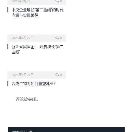
2026年6月2日
0
中央企业增长“第二曲线”的时代
内涵与实现路径
2026年4月27日
0
浙江省属国企： 开启增长“第二
曲线”
2026年4月27日
0
合成生物将如何重塑乳业？
评论被关闭。