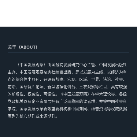
关于（ABOUT）
《中国发展观察》由国务院发展研究中心主管、中国发展出版社
主办、中国发展观察杂志社编辑出版，是以发展为主线、以经济为重
点的综合性半月刊，开设有战略、宏观、区域、世界、法治、社会、
前沿、国研智库论坛、新型城镇化讲台、三农观察等栏目，具有较强
的前瞻性、权威性、可读性。《中国发展观察》在学术理论界、各级
党政机关以及企业家阶层拥有广泛而稳固的读者群，并被中国社会科
学院、国家发展改革委等重要机构和中国知网、维普资讯等权威数据
库列为核心期刊或来源期刊。