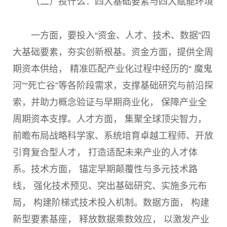
（二）投什么：四大基础要素与四大赋能环境
一方面，要投入“资金、人才、技术、数据”四
大基础要素，夯实创新根基。资金方面，提供全周
期资本供给， 精准匹配产业化过程中经历的“ 魔鬼
河”“死亡谷”等各阶段需求，支撑基础研究与前沿探
索，并助力概念验证与早期商业化， 保障产业全
周期资本支撑。人才方面， 集聚全球顶尖智力，
前瞻布局战略科学家、系统培育卓越工程师、开放
引育复合型人才， 打造适配未来产业的人才体
系。技术方面， 锚定早期颠覆性与多元技术路
线， 强化技术预见、突出基础研究、实施多元布
局， 构建阶梯式技术投入机制。数据方面， 构建
新型要素基座， 释放数据乘数效应， 以激发产业