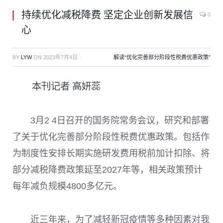
持续优化减税降费 坚定企业创新发展信
0
心
BY
LYW
ON
2023年7月4日
·
解读“优化完善部分阶段性税费优惠政策”
本刊记者 高妍蕊
3
月
2 4
日召开的国务院常务会议，研究和部署
了关于优化完善部分阶段性税费优惠政策。包括作
为制度性安排长期实施研发费用税前加计扣除、将
部分减税降费政策延至
2027
年等，相关政策预计
每年减负规模
4800
多亿元。
近三年来，为了减轻新冠疫情等多种因素对我