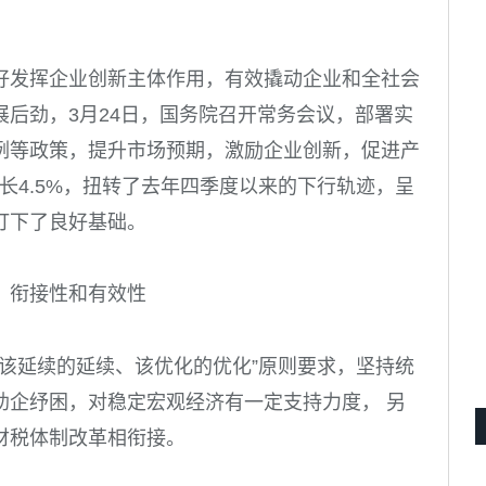
好发挥企业创新主体作用，有效撬动企业和全社会
展后劲，
3
月
24
日，国务院召开常务会议，部署实
例等政策，提升市场预期，激励企业创新，促进产
长
4.5%
，扭转了去年四季度以来的下行轨迹，呈
打下了良好基础。
、衔接性和有效性
“该延续的延续、该优化的优化”原则要求，坚持统
助企纾困，对稳定宏观经济有一定支持力度， 另
财税体制改革相衔接。