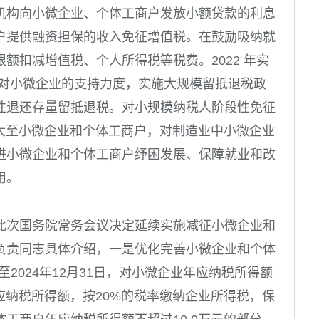
机构向小微企业、个体工商户发放小额贷款的利息
户提供融资担保的收入免征增值税。在鼓励吸纳就
限额扣减增值税、个人所得税等税费。
2022
年实
了对小微企业的支持力度，实施大规模留抵退税政
性退还存量留抵退税。对小规模纳税人阶段性免征
扩大至小微企业和个体工商户，对制造业中小微企业
进小微企业和个体工商户纾困发展、保障就业和改
用。
此次国务院常务会议决定延续实施减征小微企业和
负责同志具体介绍，一是优化完善小微企业和个体
至
2024
年
12
月
31
日，对小微企业年应纳税所得额
应纳税所得额，按
20%
的税率缴纳企业所得税，保