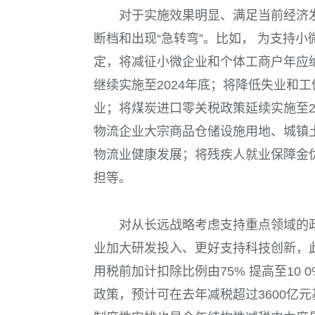
对于实施效果明显、满足当前经济
断档和出现“急转弯”。比如， 为支持
定，将减征小微企业和个体工商户年应
继续实施至
2024
年底；将降低失业和工
业；将煤炭进口零关税政策延续实施至
物流企业大宗商品仓储设施用地、城镇
物流业健康发展；将残疾人就业保障金
担等。
对从长远战略考虑支持重点领域的
业加大研发投入、更好支持科技创新，
用税前加计扣除比例由
75%
提高至
10 
政策，预计可在去年减税超过
3600
亿元