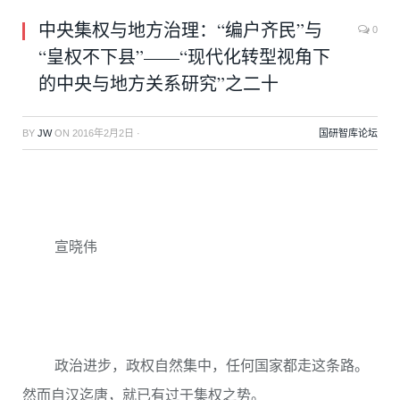
中央集权与地方治理：“编户齐民”与
0
“皇权不下县”——“现代化转型视角下
的中央与地方关系研究”之二十
BY
JW
ON
2016年2月2日
·
国研智库论坛
宣晓伟
政治进步，政权自然集中，任何国家都走这条路。
然而自汉迄唐，就已有过于集权之势。