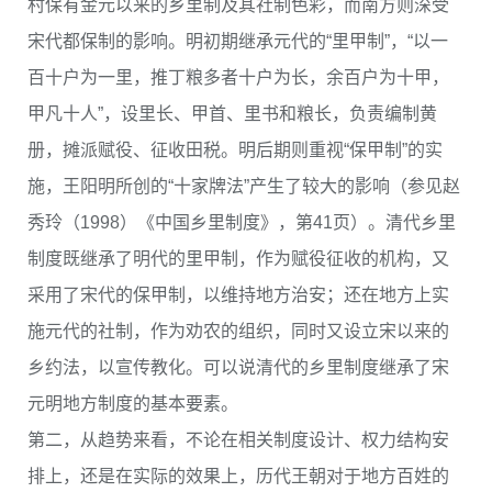
村保有金元以来的乡里制及其社制色彩，而南方则深受
宋代都保制的影响。明初期继承元代的“里甲制”，“以一
百十户为一里，推丁粮多者十户为长，余百户为十甲，
甲凡十人”，设里长、甲首、里书和粮长，负责编制黄
册，摊派赋役、征收田税。明后期则重视“保甲制”的实
施，王阳明所创的“十家牌法”产生了较大的影响（参见赵
秀玲（1998）《中国乡里制度》，第41页）。清代乡里
制度既继承了明代的里甲制，作为赋役征收的机构，又
采用了宋代的保甲制，以维持地方治安；还在地方上实
施元代的社制，作为劝农的组织，同时又设立宋以来的
乡约法，以宣传教化。可以说清代的乡里制度继承了宋
元明地方制度的基本要素。
第二，从趋势来看，不论在相关制度设计、权力结构安
排上，还是在实际的效果上，历代王朝对于地方百姓的