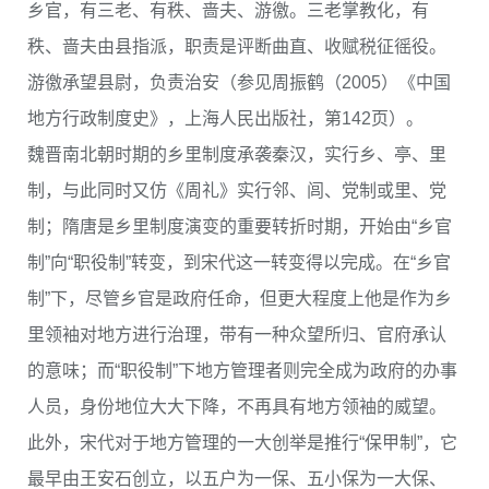
乡官，有三老、有秩、啬夫、游徼。三老掌教化，有
秩、啬夫由县指派，职责是评断曲直、收赋税征徭役。
游徼承望县尉，负责治安（参见周振鹤（2005）《中国
地方行政制度史》，上海人民出版社，第142页）。
魏晋南北朝时期的乡里制度承袭秦汉，实行乡、亭、里
制，与此同时又仿《周礼》实行邻、闾、党制或里、党
制；隋唐是乡里制度演变的重要转折时期，开始由“乡官
制”向“职役制”转变，到宋代这一转变得以完成。在“乡官
制”下，尽管乡官是政府任命，但更大程度上他是作为乡
里领袖对地方进行治理，带有一种众望所归、官府承认
的意味；而“职役制”下地方管理者则完全成为政府的办事
人员，身份地位大大下降，不再具有地方领袖的威望。
此外，宋代对于地方管理的一大创举是推行“保甲制”，它
最早由王安石创立，以五户为一保、五小保为一大保、