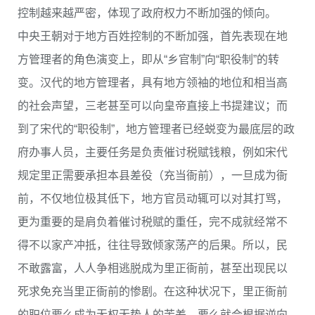
控制越来越严密，体现了政府权力不断加强的倾向。
中央王朝对于地方百姓控制的不断加强，首先表现在地
方管理者的角色演变上，即从“乡官制”向“职役制”的转
变。汉代的地方管理者，具有地方领袖的地位和相当高
的社会声望，三老甚至可以向皇帝直接上书提建议；而
到了宋代的“职役制”，地方管理者已经蜕变为最底层的政
府办事人员，主要任务是负责催讨税赋钱粮，例如宋代
规定里正需要承担本县差役（充当衙前），一旦成为衙
前，不仅地位极其低下，地方官员动辄可以对其打骂，
更为重要的是肩负着催讨税赋的重任，完不成就经常不
得不以家产冲抵，往往导致倾家荡产的后果。所以，民
不敢露富，人人争相逃脱成为里正衙前，甚至出现民以
死求免充当里正衙前的惨剧。在这种状况下，里正衙前
的职位要么成为无权无势人的苦差，要么就会根据逆向