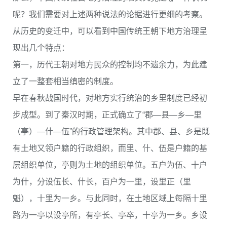
呢？我们需要对上述两种说法的论据进行更细的考察。
从历史的变迁中，可以看到中国传统王朝下地方治理呈
现出几个特点：
第一，历代王朝对地方民众的控制均不遗余力，为此建
立了一整套相当缜密的制度。
早在春秋战国时代，对地方实行统治的乡里制度已经初
步成型。到了秦汉时期，正式确立了“郡—县—乡—里
（亭）—什—伍”的行政管理架构。其中郡、县、乡是既
有土地又领户籍的行政组织，而里、什、伍是户籍的基
层组织单位，亭则为土地的组织单位。五户为伍、十户
为什，分设伍长、什长，百户为一里，设里正（里
魁），十里为一乡。与此同时，在土地区域上每隔十里
路为一亭以设亭所，有亭长、亭卒，十亭为一乡。乡设