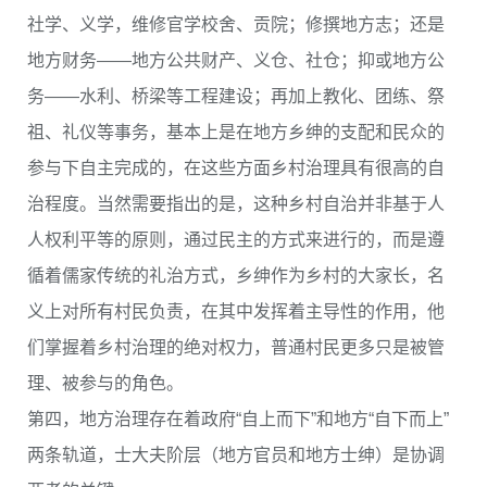
社学、义学，维修官学校舍、贡院；修撰地方志；还是
地方财务——地方公共财产、义仓、社仓；抑或地方公
务——水利、桥梁等工程建设；再加上教化、团练、祭
祖、礼仪等事务，基本上是在地方乡绅的支配和民众的
参与下自主完成的，在这些方面乡村治理具有很高的自
治程度。当然需要指出的是，这种乡村自治并非基于人
人权利平等的原则，通过民主的方式来进行的，而是遵
循着儒家传统的礼治方式，乡绅作为乡村的大家长，名
义上对所有村民负责，在其中发挥着主导性的作用，他
们掌握着乡村治理的绝对权力，普通村民更多只是被管
理、被参与的角色。
第四，地方治理存在着政府“自上而下”和地方“自下而上”
两条轨道，士大夫阶层（地方官员和地方士绅）是协调