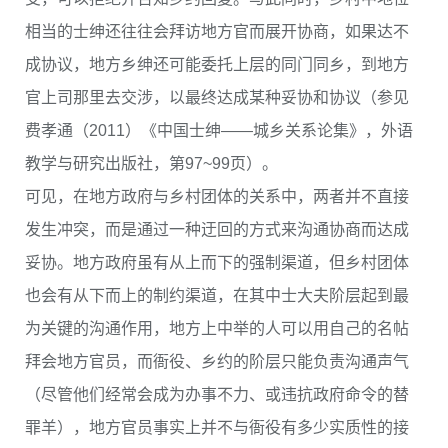
相当的士绅还往往会拜访地方官而展开协商，如果达不
成协议，地方乡绅还可能委托上层的同门同乡，到地方
官上司那里去交涉，以最终达成某种妥协和协议（参见
费孝通（2011）《中国士绅——城乡关系论集》，外语
教学与研究出版社，第97~99页）。
可见，在地方政府与乡村团体的关系中，两者并不直接
发生冲突，而是通过一种迂回的方式来沟通协商而达成
妥协。地方政府虽有从上而下的强制渠道，但乡村团体
也会有从下而上的制约渠道，在其中士大夫阶层起到最
为关键的沟通作用，地方上中举的人可以用自己的名帖
拜会地方官员，而衙役、乡约的阶层只能负责沟通声气
（尽管他们经常会成为办事不力、或违抗政府命令的替
罪羊），地方官员事实上并不与衙役有多少实质性的接