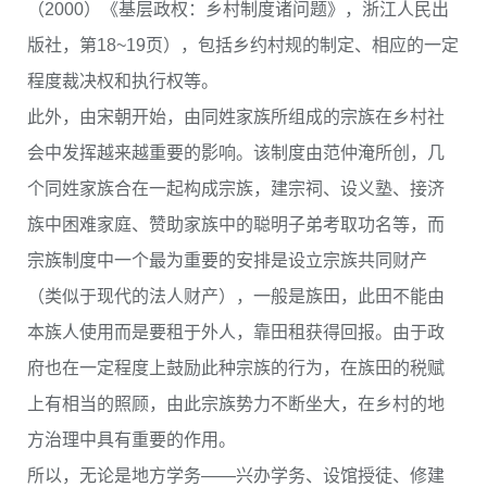
（2000）《基层政权：乡村制度诸问题》，浙江人民出
版社，第18~19页），包括乡约村规的制定、相应的一定
程度裁决权和执行权等。
此外，由宋朝开始，由同姓家族所组成的宗族在乡村社
会中发挥越来越重要的影响。该制度由范仲淹所创，几
个同姓家族合在一起构成宗族，建宗祠、设义塾、接济
族中困难家庭、赞助家族中的聪明子弟考取功名等，而
宗族制度中一个最为重要的安排是设立宗族共同财产
（类似于现代的法人财产），一般是族田，此田不能由
本族人使用而是要租于外人，靠田租获得回报。由于政
府也在一定程度上鼓励此种宗族的行为，在族田的税赋
上有相当的照顾，由此宗族势力不断坐大，在乡村的地
方治理中具有重要的作用。
所以，无论是地方学务——兴办学务、设馆授徒、修建