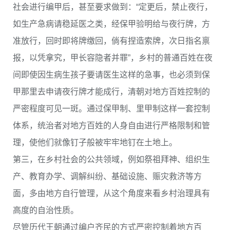
社会进行编甲后，甚至要求做到：“定更后，禁止夜行，
如生产急病请稳延医之类，经保甲验明给与夜行牌，方
准放行，回时即将牌缴回，倘有捏造索牌，次日指名禀
报，以凭拿究，甲长容隐者并罪”，乡村的普通百姓在夜
间即使因生病生孩子要请医生这样的急事，也必须到保
甲那里去申请夜行牌才能成行，清朝对地方百姓控制的
严密程度可见一斑。通过保甲制、里甲制这样一套控制
体系，统治者对地方百姓的人身自由进行严格限制和管
理，使他们就像钉子般被牢牢地钉在土地上。
第三，在乡村社会的公共领域，例如祭祖拜神、组织生
产、教育办学、调解纠纷、基础设施、赈灾救济等方
面，多由地方自行管理，从这个角度来看乡村治理具有
高度的自治性质。
尽管历代王朝通过编户齐民的方式严密控制着地方百