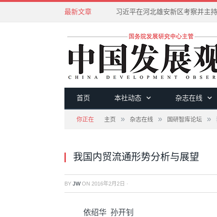
最新文章
首页
本社动态
杂志在线
»
»
»
你正在
主页
杂志在线
国研智库论坛
我国内贸流通形势分析与展望
BY
JW
ON
2016年2月2日
·
依绍华 孙开钊