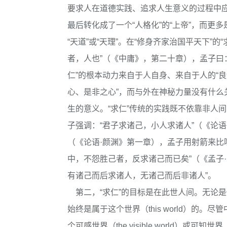
要求人在道德实践、追求人生意义的过程中应顺
最后转化成了一个“人格化”的“上帝”，而更
“天道”或“天理”。在“修身齐家治国平天下”
者，人也”（《中庸》，第二十章），孟子曰：
仁”的根本动力来自于人自身、来自于人的“
心、是非之心”，而与外在神秘力量没有什么
生的意义。“求仁”传统的实践既不依靠非人
子强调：“君子求诸己，小人求诸人”（《论语
（《论语·颜渊》第一章），孟子用射箭来比
中，不怨胜己者，反求诸己而已矣”（《孟子
有诸己而后求诸人，无诸己而后非诸人”。
第二，“求仁”的目标是在此世人间。无论
始终是属于这个世界（this world）的
个可感世界（the visible world）或可知世界