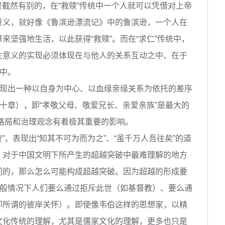
是截然有别的，在“救赎”传统中一个人就可以凭借对上帝
意义，就好像《鲁滨逊漂流记》中的鲁滨逊，一个人在
来坚强地生活，以此获得“救赎”。而在“求仁”传统中，
生意义的实现必须体现在与他人的关系互动之中、在于
之中。
呈现出一种以自身为中心、以血缘亲缘关系为依托的差序
二十章），即“孝敬父母、敬爱兄长、亲爱亲族”是最大的
会格局和治理观念有着极其重要的影响。
”，表现出“知其不可为而为之”、“虽千万人吾往矣”的道
，对于中国文明下所产生的超越突破中最难理解的地方
间的，那么怎么可能构成超越突破。因为超越的形成要
一般情况下人们要么通过拒斥此世（如基督教）、要么通
即所谓的彼岸关怀）。即使像韦伯这样的思想家，以精
文化传统的理解，尤其是儒家文化的理解，更多也只是