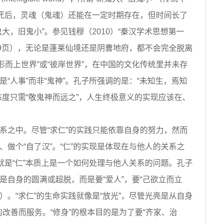
身体死后，灵魂（鬼魂）还能在一定时期存在，但时间长了
大，旧鬼小”。参见钱穆（2010）“秦汉学术思想第一
9页），无论是蓬莱仙境还是阴曹地府，都不会完全脱离
形而上世界”或“彼岸世界”，在中国的文化传统里并未存
是“人事”而非“鬼神”。孔子所强调的是：“未知生，焉知
态度只需“敬鬼神而远之”，人生终极意义的实现应该在、
系之中。尽管“求仁”的实践只能依靠自身的努力，然而
、做个“自了汉”。“仁”的实现是体现在与他人的关系之
也就是“仁”本质上是一个如何处理与他人关系的问题。孔子
是自身的圆满或超脱，而是要“爱人”，要“己欲立而立
）。“求仁”的生命实践就像是“放光”，尽管光亮是从自身
改善而服务。“修身”的根本目的是为了要“齐家、治