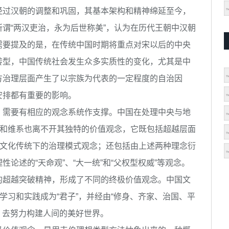
经过汉朝的调整和巩固，其基本架构和精神绵延至今，
谓“两汉吏治，永为后世称美”，认为在历代王朝中汉朝
需要提及的是，在传统中国时期将重点对宋以后的中央
转型，中国传统社会发生众多实质性的变化，尤其是中
方治理层面产生了以宗族为代表的一定程度的自治因
安排都有重要的影响。
需要有相应的观念系统作支撑。中国在处理中央与地
生和维系也离不开其独特的价值观念，它既包括超越层面
国文化传统下的治理模式观念；还包括由上述两种理念衍
论述的“天命观”、“大一统”和“父权型权威”等观念。
超越突破精神，形成了不同的终极价值观念。中国文
学习和实践成为“君子”，并经由“修身、齐家、治国、平
界，去努力构建人间的美好世界。