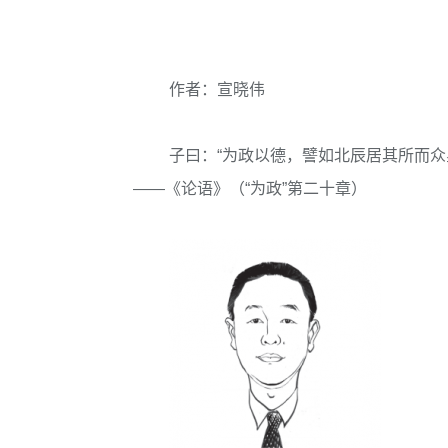
作者：宣晓伟
子曰：“为政以德，譬如北辰居其所而众
——《论语》（“为政”第二十章）