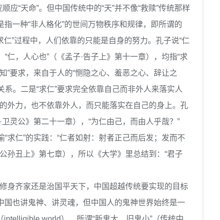
应“天命”。但中国传统中的“天”并不像“救赎”传统那样
多是指一种“非人格化”的世间万物秩序和规律，即所谓的
的“求仁”过程中，人们依靠的只能是自身的努力。孔子说“仁
“仁，人心也”（《孟子·告子上》第十一章），均指“求
良知”要求，来自于人的“恻隐之心、羞恶之心、辞让之
关系。二是“求仁”要求完全依靠自己而非外人来落实人
间的外力，也不依靠外人，而只能落实在自己的身上。孔
·卫灵公》第二十一章），“为仁由己，而由人乎哉？”
喻“求仁”的实践：“仁者如射：射者正己而后发；发而不
·公孙丑上》第七章），所以《大学》里总结到：“君子
是修身齐家还是治国平天下，中国超越传统要实现的目标
。尽管中国也讲鬼神、讲灵魂，但中国人的鬼神世界始终是一
（intelligible world），所谓“新鬼大、旧鬼小”（传统中