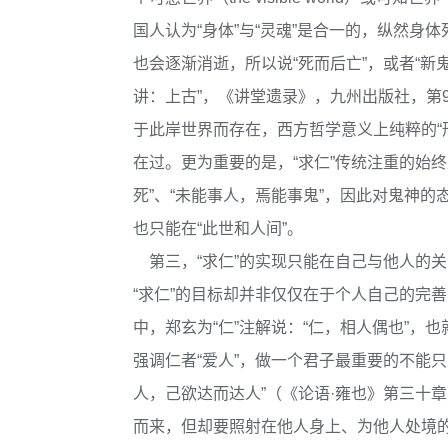
国人认为“身体”与“灵魂”是合一的，纵然
也会逐渐消逝，所以说“死而后亡”，或者“新鬼
讲：上古”，《讲堂遗录》，九州出版社，第
于此岸世界而存在，西方哲学意义上纯粹的“
在过。更为重要的是，“求仁”传统注重的始终
死”、“未能事人，焉能事鬼”，因此对鬼神的
也只能在“此世和人间”。
第三，“求仁”的实现只能在自己与他人的关
“求仁”的目标却并非仅仅在于个人自己的完善
中，郑玄为“仁”注解说：“仁，相人偶也”，
强调仁者“爱人”，做一个君子最重要的不能只
人，己欲达而达人”（《论语·雍也》第三十章
而来，但却要照射在他人身上、为他人处境的