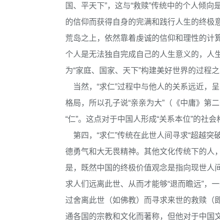
国、平天下”，这与“救赎”传统中的个人倾向
的信仰而获得自身的完满和践行人生的终极
荒岛之上，依然靠着虔诚的信仰和理性的计算
个人是无法独自完成自己的人生意义的，人
为“家庭、国家、天下”构建美好世界的过程
当然，“求仁”过程中与他人的关系远近，
格局，所以孔子说“亲亲为大”（《中庸》第
“仁”。这点对于中国人形成“关系本位”的社
第四，“求仁”传统在此世人间寻求“超越突破
德勇气和大无畏精神。其他文化传统下的人
是，既然中国的终极价值观念是指向现世人
求人们远离此世、从而才能够“退而瞻远”，
过舍离此世（如佛教）而寻求来世的救赎（
通各国的宗教和文化而著称，但他对于中国