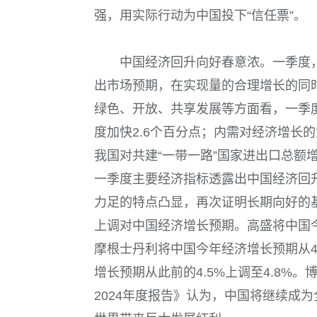
强，用实际行动为中国投下“信任票”。
中国经济回升向好春意浓。一季度，
出市场预期，在实现量的合理增长的同
绿色、开放、共享发展等方面看，一季
度加快2.6个百分点；内需对经济增长的贡
我国对共建“一带一路”国家进出口总额增
一季度主要经济指标透露出中国经济回
力足的特点凸显，再次证明长期向好的
上调对中国经济增长预期。高盛将中国今年
摩根士丹利将中国今年经济增长预期从4.
增长预期从此前的4.5%上调至4.8%
2024年度报告》认为，中国将继续成