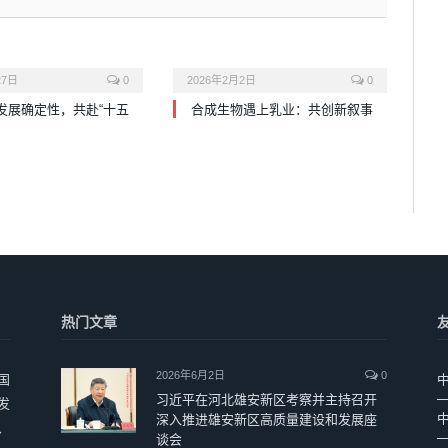
27日
0
2026年2月2日
0
发展确定性，共赴“十五
合成生物遇上乳业：共创新叙事
热门文章
2026年6月2日
0
国
习近平在河北雄安新区考察并主持召开
发
深入推进雄安新区高质量建设和发展座
、
谈会