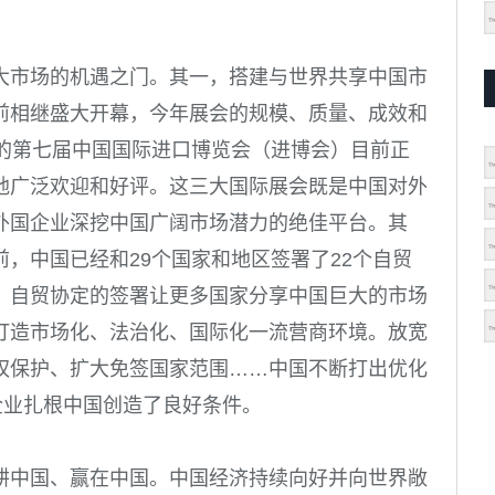
大市场的机遇之门。其一，搭建与世界共享中国市
前相继盛大开幕，今年展会的规模、质量、成效和
行的第七届中国国际进口博览会（进博会）目前正
地广泛欢迎和好评。这三大国际展会既是中国对外
外国企业深挖中国广阔市场潜力的绝佳平台。其
，中国已经和29个国家和地区签署了22个自贸
。自贸协定的签署让更多国家分享中国巨大的市场
打造市场化、法治化、国际化一流营商环境。放宽
权保护、扩大免签国家范围……中国不断打出优化
企业扎根中国创造了良好条件。
耕中国、赢在中国。中国经济持续向好并向世界敞