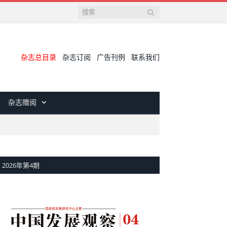
杂志总目录
杂志订阅
广告刊例
联系我们
杂志赠阅
2026年第4期