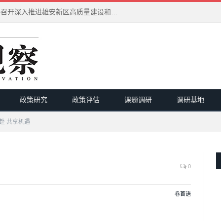
习近平在河北雄安新区考察并主持召开深入推进雄安新区高质量建设和发展座谈会
政策研究
政策评估
课题调研
调研基地
赴 共享机遇
0
卷首语