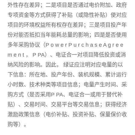
外性存在差异；二是项目是否通过电价附加、政府
专项资金等方式获得了补贴
（或隐性补贴）
使对应
项目的环境权益所有权存在差异；三是项目投产年
份对能否抵扣当年能耗总量的影响；四是是否使用
多年采购协议
（P o w e r P u r c h a s e A g r e e
m e n t ， P PA）
、电证合一对项目降低投资或消
纳风险的影响。因此， 绿证应注明对应电量的以
下信息：所在地、投产年份、装机规模、累计运行
小时数、技术种类等项目信息；电量产生时间、采
购方式
（是否采用P PA、电证合一或用于替代补
贴）
、交易时间、交易平台等交易信息；获得经济
激励政策信息
（电价补贴、投资补贴、保量保价收
购等）
。