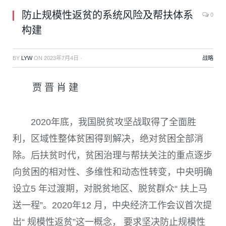
防止规模性返贫的系统风险及帮扶体系
0
构建
BY
LYW
ON
2023年7月4日
·
战略
贾 晋 肖 建
2020
年底，我国脱贫攻坚战取得了全面胜
利，区域性整体贫困得到解决，绝对贫困全部消
除。后扶贫时代，贫困治理与帮扶关注的重点逐步
向贫困的相对性、多维性和动态性转变，中央明确
设立
5
年过渡期，对脱贫地区、脱贫群众“ 扶上马
送一程”。
2020
年
12
月，中央经济工作会议首次提
出“ 规模性返贫”这一概念， 要求坚决防止规模性