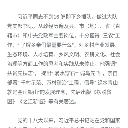
习近平同志不到
16
岁即下乡插队，做过大队
党支部书记，从政经历遍及县、市
（地）
、省
（直
辖市）
和中央党政军主要岗位，十分懂得“ 三农”工
作，“ 了解乡亲们最需要什么”，对乡村产业发展、
生态环境、人才培育、乡风文明、农耕文化、社会
治理等方面工作的思考和实践从未停止。他强调“
扶贫先扶志”， 提出“ 滴水穿石”“ 弱鸟先飞”，亲自
部署“ 千村示范、万村整治”工程，倡导“ 绿水青山
就是金山银山”的发展理念，先后出版《摆脱贫
困》《之江新语》等有关著述。
党的十八大以来，习近平总书记站在党和国家