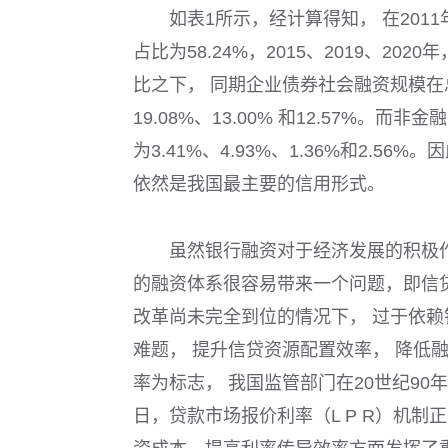
如
表1
所示，经计算得知， 在
2011
占比为
58.24%
，
2015
、
2019
、
2020
年
比之下， 同期企业债券社会融资规模
19.08%
、
13.00%
和
12.57%
。而非金融
为
3.41%
、
4.93%
、
1.36%
和
2.56%
。因
依然是我国最主要的信用形式。
虽然银行融资对于经济发展的积极
的融资体系很容易带来一个问题，即信
改革尚未完全到位的情况下， 过于依
难题， 提升信贷资源配置效率， 降低融
率为标志， 我国监管部门在
20
世纪
90
年
日，贷款市场报价利率（
L P R
）机制正