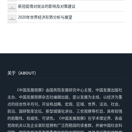
新冠疫情对就业的影响及对策建议
2020年世界经济形势分析与展望
关于（ABOUT）
《中国发展观察》由国务院发展研究中心主管、中国发展出版社
主办、中国发展观察杂志社编辑出版，是以发展为主线、以经济为重
点的综合性半月刊，开设有战略、宏观、区域、世界、法治、社会、
前沿、国研智库论坛、新型城镇化讲台、三农观察等栏目，具有较强
的前瞻性、权威性、可读性。《中国发展观察》在学术理论界、各级
党政机关以及企业家阶层拥有广泛而稳固的读者群，并被中国社会科