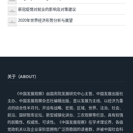
新冠疫情对就业的影响及对策建议
2020年世界经济形势分析与展望
关于（ABOUT）
《中国发展观察》由国务院发展研究中心主管、中国发展出版社
主办、中国发展观察杂志社编辑出版，是以发展为主线、以经济为重
点的综合性半月刊，开设有战略、宏观、区域、世界、法治、社会、
前沿、国研智库论坛、新型城镇化讲台、三农观察等栏目，具有较强
的前瞻性、权威性、可读性。《中国发展观察》在学术理论界、各级
党政机关以及企业家阶层拥有广泛而稳固的读者群，并被中国社会科