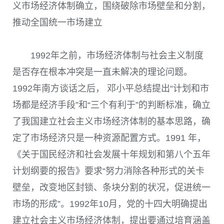
义市场经济体制确立，围绕破除市场壁垒和分割，
推动全国统一市场建立
1992年之前，市场经济体制与社会主义制度
是否存在根本冲突是一直未解决的理论问题。
1992年南方谈话之后， 邓小平总结提出“计划和市
场都是经济手段”和“三个有利于”的判断标准，确立
了我国建立社会主义市场经济体制的基本思路，确
定了市场经济只是一种资源配置方式。1991 年，
《关于国民经济和社会发展十年规划和第八个五年
计划纲要的报告》要求“努力消除各种形式的关卡
壁垒，改变地区封锁、条块分割的状况，促进统一
市场的形成”。1992年10月，党的十四大明确提出
建立社会主义市场经济体制，提出要通过培育涵盖