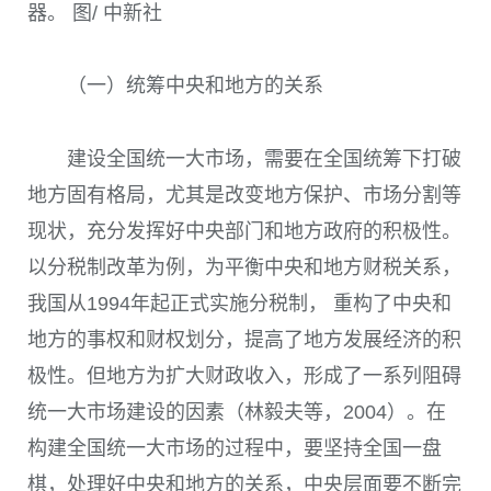
器。 图/ 中新社
（一）统筹中央和地方的关系
建设全国统一大市场，需要在全国统筹下打破
地方固有格局，尤其是改变地方保护、市场分割等
现状，充分发挥好中央部门和地方政府的积极性。
以分税制改革为例，为平衡中央和地方财税关系，
我国从1994年起正式实施分税制， 重构了中央和
地方的事权和财权划分，提高了地方发展经济的积
极性。但地方为扩大财政收入，形成了一系列阻碍
统一大市场建设的因素（林毅夫等，2004）。在
构建全国统一大市场的过程中，要坚持全国一盘
棋，处理好中央和地方的关系，中央层面要不断完