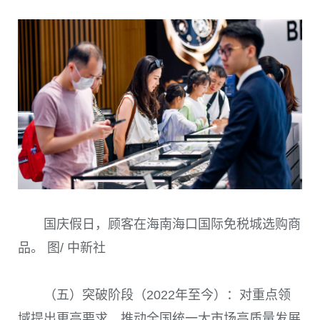
国庆假日，顾客在海南海口国际免税城选购商
品。 图/ 中新社
（五）突破阶段（2022年至今）：对重点领
域提出更高要求，推动全国统一大市场高质量发展