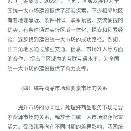
系（肖金成等，2022）。同时，区域发展也为全
国统一大市场建设提供了经验探索，不少相邻地区
有着地理靠近、条件相似、联系紧密、交流便捷的
优势，有条件通过实行区域一体化，探索和积累经
验，逐步找到建设统一大市场的成功路径。例如，
长三角地区通过加强交通、信息、市场准入等方面
的合作， 提高了区域内的互联互通水平，为全国
统一大市场的建设提供了有力支撑。
（四）统筹商品市场和要素市场的关系
提升市场的协同性，处理好商品服务市场与要
素资源市场的关系，释放全国统一大市场资源配置
活力。受政策导向在不同时期的差异影响，我国统