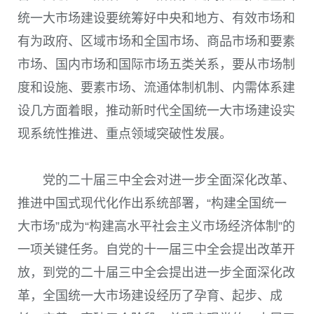
统一大市场建设要统筹好中央和地方、有效市场和
有为政府、区域市场和全国市场、商品市场和要素
市场、国内市场和国际市场五类关系，要从市场制
度和设施、要素市场、流通体制机制、内需体系建
设几方面着眼，推动新时代全国统一大市场建设实
现系统性推进、重点领域突破性发展。
党的二十届三中全会对进一步全面深化改革、
推进中国式现代化作出系统部署，“构建全国统一
大市场”成为“构建高水平社会主义市场经济体制”的
一项关键任务。自党的十一届三中全会提出改革开
放，到党的二十届三中全会提出进一步全面深化改
革，全国统一大市场建设经历了孕育、起步、成