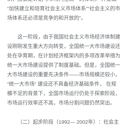
“加快建立和培育社会主义市场体系”“社会主义的市
场体系还必须是竞争的和开放的”。
这一阶段，由于我国社会主义市场经济体制建
设刚刚发生重大方向转变，全国统一大市场建设还
处在孕育期，在计划经济框架内的多项改革举措为
统一大市场建设提供了制度基础。但是，全国统一
大市场建设的重要先决条件——市场规模还较小，
“统一大市场” 建设还不具备经济基础条件， 在规
模不足的背景下，全国市场运行仍处于探索阶段，
市场运行效率还不高，市场分割问题仍然突出。
（二）起步阶段（1992— 2002年）：社会主