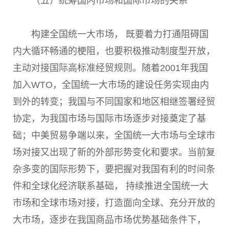
（五）统筹国内市场和国际市场的关系
构建全国统一大市场， 既要着力打通阻碍国
内大循环畅通的梗阻，也要积极推动制度型开放，
主动对接国际高标准经贸规则。随着2001年我国
加入WTO，全国统一大市场的建设任务实现由内
到外的转变；我国与不同国家和地区相继签署经贸
协定，为我国市场与国际市场逐步对接奠定了基
础；中美贸易争端以来，全国统一大市场与全球市
场对接又出现了新的外部形势变化和要求。当前复
杂多变的国际形势下，要把握对我国有利的时间条
件和全球化经济联系基础， 持续推进全国统一大
市场和全球市场对接，打造面向全球、充分开放的
大市场，逐步在我国商品市场优势基础条件下，