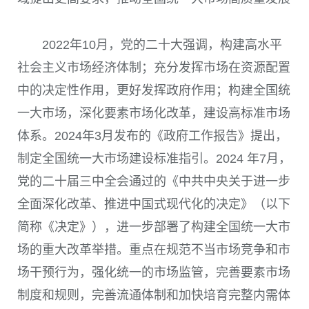
2022年10月，党的二十大强调，构建高水平
社会主义市场经济体制；充分发挥市场在资源配置
中的决定性作用，更好发挥政府作用；构建全国统
一大市场，深化要素市场化改革，建设高标准市场
体系。2024年3月发布的《政府工作报告》提出，
制定全国统一大市场建设标准指引。2024 年7月，
党的二十届三中全会通过的《中共中央关于进一步
全面深化改革、推进中国式现代化的决定》（以下
简称《决定》），进一步部署了构建全国统一大市
场的重大改革举措。重点在规范不当市场竞争和市
场干预行为，强化统一的市场监管，完善要素市场
制度和规则，完善流通体制和加快培育完整内需体