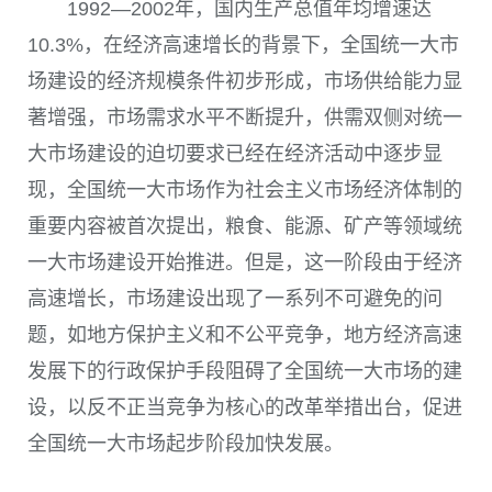
1992—2002年，国内生产总值年均增速达
10.3%，在经济高速增长的背景下，全国统一大市
场建设的经济规模条件初步形成，市场供给能力显
著增强，市场需求水平不断提升，供需双侧对统一
大市场建设的迫切要求已经在经济活动中逐步显
现，全国统一大市场作为社会主义市场经济体制的
重要内容被首次提出，粮食、能源、矿产等领域统
一大市场建设开始推进。但是，这一阶段由于经济
高速增长，市场建设出现了一系列不可避免的问
题，如地方保护主义和不公平竞争，地方经济高速
发展下的行政保护手段阻碍了全国统一大市场的建
设，以反不正当竞争为核心的改革举措出台，促进
全国统一大市场起步阶段加快发展。