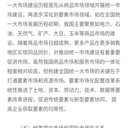
一大市场建设历程是先从商品市场领域开展统一市
场建设，再逐步深化到要素市场领域。如在全国统
一大市场发展历程初期，我国主要聚焦如电力、石
油、天然气、矿产、大豆、玉米等商品市场的建
设。随着商品市场日趋成熟，更多产品在更多销售
地区实现同品同价，对推动统一市场建设有着重要
促进作用。虽然我国商品市场和服务市场的一体化
程度相对较高，但构建全国统一大市场的关键在于
打通要素市场和资源市场。要素市场化配置改革系
统性推进了土地、资本、劳动力、技术、数据等要
素改革进程，促进传统要素与新型要素协同， 提
高企业获取要素的均等性。