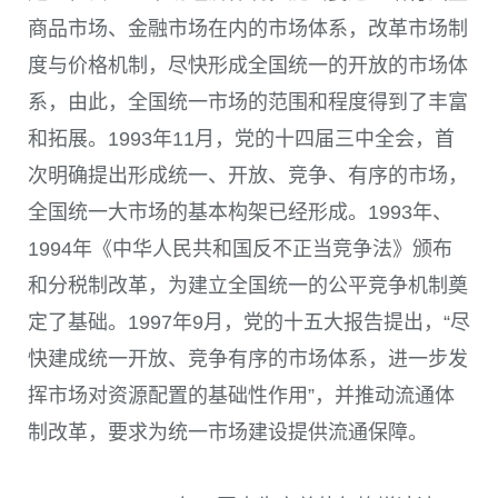
商品市场、金融市场在内的市场体系，改革市场制
度与价格机制，尽快形成全国统一的开放的市场体
系，由此，全国统一市场的范围和程度得到了丰富
和拓展。1993年11月，党的十四届三中全会，首
次明确提出形成统一、开放、竞争、有序的市场，
全国统一大市场的基本构架已经形成。1993年、
1994年《中华人民共和国反不正当竞争法》颁布
和分税制改革，为建立全国统一的公平竞争机制奠
定了基础。1997年9月，党的十五大报告提出，“尽
快建成统一开放、竞争有序的市场体系，进一步发
挥市场对资源配置的基础性作用”，并推动流通体
制改革，要求为统一市场建设提供流通保障。