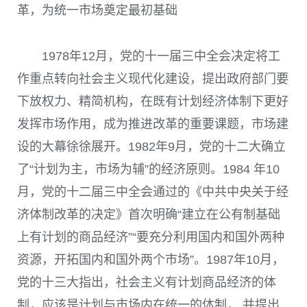
革，为统一市场奠定最初基础
1978年12月，党的十一届三中全会决定将工
作重点转向社会主义现代化建设，提出政府部门要
下放权力、精简机构，在既有计划经济体制下更好
发挥市场作用，成为推进改革的重要课题，市场建
设的大幕徐徐展开。1982年9月，党的十二大确立
了“计划为主，市场为辅”的经济原则。1984 年10
月，党的十二届三中全会通过的《中共中央关于经
济体制改革的决定》首次明确“建立在公有制基础
上有计划的商品经济”“要充分利用国内和国外两种
资源，开拓国内和国外两个市场”。1987年10月，
党的十三大指出，社会主义有计划商品经济的体
制，应该是计划与市场内在统一的体制， 并提出