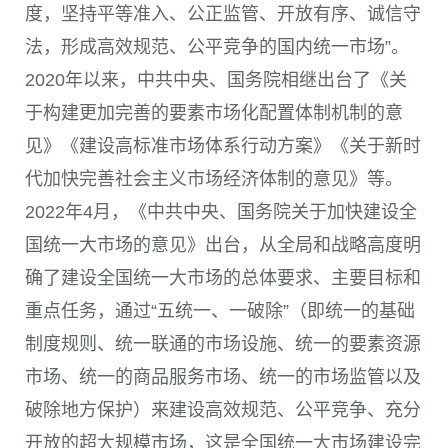
度，坚持平等准入、公正监管、开放有序、诚信守
法，形成高效规范、公平竞争的国内统一市场”。
2020年以来，中共中央、国务院相继出台了《关
于构建更加完善的要素市场化配置体制机制的意
见》《建设高标准市场体系行动方案》《关于新时
代加快完善社会主义市场经济体制的意见》等。
2022年4月，《中共中央、国务院关于加快建设全
国统一大市场的意见》出台，从全局和战略高度明
确了建设全国统一大市场的总体要求、主要目标和
重点任务，通过“五统一、一破除”（即统一的基础
制度规则、统一联通的市场设施、统一的要素资源
市场、统一的商品服务市场、统一的市场监管以及
破除地方保护）来建设高效规范、公平竞争、充分
开放的超大规模市场，这是全国统一大市场建设完