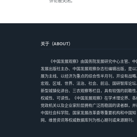
评论被关闭。
关于（ABOUT）
《中国发展观察》由国务院发展研究中心主管、中
发展出版社主办、中国发展观察杂志社编辑出版，是以
展为主线、以经济为重点的综合性半月刊，开设有战略
宏观、区域、世界、法治、社会、前沿、国研智库论坛
新型城镇化讲台、三农观察等栏目，具有较强的前瞻性
权威性、可读性。《中国发展观察》在学术理论界、各
党政机关以及企业家阶层拥有广泛而稳固的读者群，并
中国社会科学院、国家发展改革委等重要机构和中国知
网、维普资讯等权威数据库列为核心期刊或来源期刊。