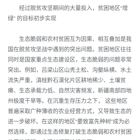
经过脱贫攻坚期间的大量投入，贫困地区“增
绿” 的目标初步实现
生态脆弱和农村贫困互为因果、相互叠加是我
国在脱贫攻坚战中遇到的突出问题。贫困地区往往
同时是国家重点生态建设区，生态脆弱的问题非常
突出。例如，吕梁山区山秃土松、沟壑纵横、水土
流失严重，滇桂黔石漠化片区耕地稀少、土壤贫
瘠、生态承载力低、自然灾害频发，新疆南部四地
州极度干旱等。在沉重生存压力之下， 这些地区
普遍采取广种薄收的农业经营方式，又导致生态的
进一步破坏。在这样的地区“要致富先种树”成为必
然选择，即通过生态修复打破生态脆弱和农村贫困