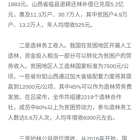
1883
元。山西省临县退耕还林补偿已兑现
5.2
亿
元，惠及
11.3
万户、
30.7
万人，其中贫困户
4.9
万
户、
13.2
万人，年人均增收
525
元。
二是造林务工收入。我国在贫困地区开展人工
造林，资金投入相当一部分可以转化为贫困户的劳
务收入。贫困地区人工造林国家标准为
7500
元
/
公
顷，一些省份如山西通过加大省级配套力度将其提
高到
12000
元
/
公顷，其中
45%
可以作为造林劳务费
发放。在吕梁市，全市共组建
2219
个造林合作
社，成员中
60%
以上为贫困劳动力，参与造林务工
人数达
5.6
万人次，人均年增收
6000
元左右。
三是护林公益岗位增收。从
2016
年开始，国