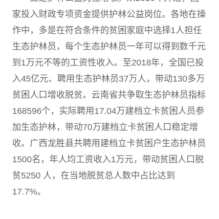
家投入财政专项资金提供护林公益岗位。各地在操
作中，多是在符合条件的贫困家庭中选择
1
人担任
生态护林员，每个生态护林员一年可以得到数千元
到
1
万元不等的工资性收入。至
2018
年，全国已投
入
45
亿元、聘用生态护林员
37
万人，带动
130
多万
贫困人口增收脱贫。云南省共争取生态护林员指标
168596
个，实际聘用
17.04
万建档立卡贫困人员参
加生态护林，带动
70
万建档立卡贫困人口稳定增
收。广西龙胜县共聘用建档立卡贫困户生态护林员
1500
名，年人均工资收入
1
万元，带动贫困人口脱
贫
5250
人，在当地脱贫总人数中占比达到
17.7%
。