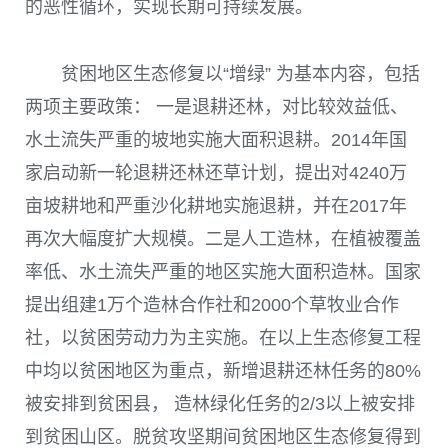
的恶性循环，实现长期可持续发展。
贫困地区生态修复以“增绿” 为基本内容，包括
两项主要政策： 一是退耕还林，对比较效益低、
水土流失严重的坡地实施大面积退耕。
2014
年国
家启动新一轮退耕还林还草计划，提出对
4240
万
亩坡耕地和严重沙化耕地实施退耕，并在
2017
年
再次大幅度扩大规模。二是人工造林，在植被覆盖
率低、水土流失严重的地区实施大面积造林。国家
提出组建
1
万个造林合作社和
2000
个草牧业合作
社，以贫困劳动力为主实施。在以上生态修复工程
中均以贫困地区为重点，新增退耕还林任务的
80%
被安排到贫困县， 造林绿化任务的
2/3
以上被安排
到贫困山区。脱贫攻坚期间贫困地区生态修复得到