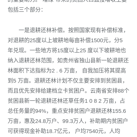
包括三个部分：
一是退耕还林补偿。按照国家现有补偿标准，
对退耕的
25
度以上坡耕地每亩补偿
1500
元，分
5
年兑现。一些地方将
15
度以上
25
度以下坡耕地也
纳入退耕还林范围，如贵州省独山县新一轮退耕还
林面积下达指标为
2 . 6
万亩， 自我加压将其提高
到
5
万亩。退耕还林计划不仅主要安排到贫困县，
而且优先安排给建档立卡贫困户。云南省安排
88
个
贫困县新一轮退耕还林还草任务
1 0 8 2
万亩，占
总任务量的
94%
，重点安排贫困户退耕还林
155.6
万亩，惠及
24.8
万户、
99.3
万人，补助期内贫困户
可获得现金补助
18.7
亿元， 户均
7540
元，人均