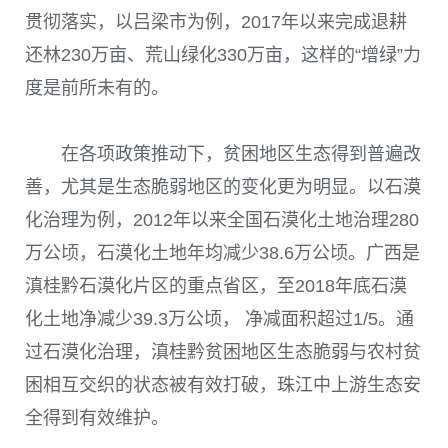
贯彻落实，以吕梁市为例，
2017
年以来完成退耕
还林
230
万亩、荒山绿化
330
万亩，这样的“增绿”力
度是前所未有的。
在各项政策推动下，贫困地区生态得到普遍改
善，尤其是生态脆弱地区的变化更为明显。以石漠
化治理为例，
2012
年以来全国石漠化土地治理
280
万公顷，石漠化土地年均减少
38.6
万公顷。广西是
滇桂黔石漠化片区的重点省区，至
2018
年底石漠
化土地净减少
39.3
万公顷， 净减面积超过
1/5
。通
过石漠化治理，滇桂黔贫困地区生态脆弱与农村贫
困相互交织的状态被有效打破，珠江中上游生态安
全得到有效维护。