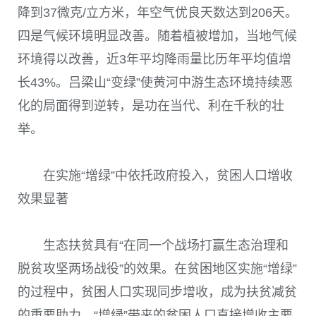
降到
37
微克
/
立方米，年空气优良天数达到
206
天。
四是气候环境明显改善。随着植被增加，当地气候
环境得以改善，近
3
年平均降雨量比历年平均值增
长
43%
。吕梁山“变绿”使黄河中游生态环境持续恶
化的局面得到逆转，是功在当代、利在千秋的壮
举。
在实施“增绿”中依托政府投入，贫困人口增收
效果显著
生态扶贫具有“在同一个战场打赢生态治理和
脱贫攻坚两场战役”的效果。在贫困地区实施“增绿”
的过程中，贫困人口实现同步增收，成为扶贫减贫
的重要助力。“增绿”带来的贫困人口直接增收主要