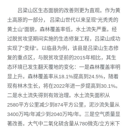
吕梁山区生态面貌的改善则更为直观。作为黄
土高原的一部分， 吕梁山世代以来呈现“光秃秃的
黄土山”面貌，森林覆盖率低，水土流失严重。经
过脱贫攻坚期间实施的生态修复工程，吕梁山成功
实现了“变绿”。以临县为例，该县是吕梁山生态修
复的重点区，与脱贫攻坚前的
2015
年相比，其生
态环境已发生翻天覆地的变化：一是森林覆盖率明
显上升。森林覆盖率从
18.1%
提高到
24.5%
，随着
现有林木生长，将在
2022
年进一步提高到
30.1%
。
二是水土流失得到有效治理。水土流失面积从
2580
平方公里减少到
874
平方公里，泥沙流失量从
3400
万吨
/
年减少到
2040
万吨
/
年。三是空气质量显
著改善。大气中二氧化硫含量从
780
微克
/
立方米下