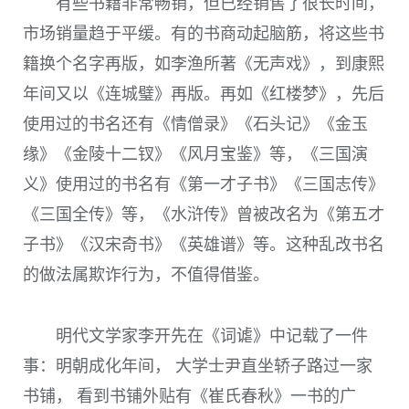
有些书籍非常畅销，但已经销售了很长时间，
市场销量趋于平缓。有的书商动起脑筋，将这些书
籍换个名字再版，如李渔所著《无声戏》，到康熙
年间又以《连城璧》再版。再如《红楼梦》，先后
使用过的书名还有《情僧录》《石头记》《金玉
缘》《金陵十二钗》《风月宝鉴》等，《三国演
义》使用过的书名有《第一才子书》《三国志传》
《三国全传》等，《水浒传》曾被改名为《第五才
子书》《汉宋奇书》《英雄谱》等。这种乱改书名
的做法属欺诈行为，不值得借鉴。
明代文学家李开先在《词谑》中记载了一件
事：明朝成化年间， 大学士尹直坐轿子路过一家
书铺， 看到书铺外贴有《崔氏春秋》一书的广