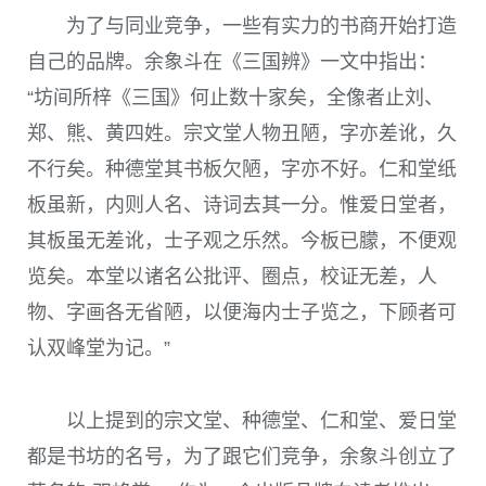
为了与同业竞争，一些有实力的书商开始打造
自己的品牌。余象斗在《三国辨》一文中指出：
“坊间所梓《三国》何止数十家矣，全像者止刘、
郑、熊、黄四姓。宗文堂人物丑陋，字亦差讹，久
不行矣。种德堂其书板欠陋，字亦不好。仁和堂纸
板虽新，内则人名、诗词去其一分。惟爱日堂者，
其板虽无差讹，士子观之乐然。今板已朦，不便观
览矣。本堂以诸名公批评、圈点，校证无差，人
物、字画各无省陋，以便海内士子览之，下顾者可
认双峰堂为记。”
以上提到的宗文堂、种德堂、仁和堂、爱日堂
都是书坊的名号，为了跟它们竞争，余象斗创立了