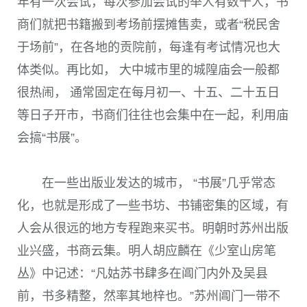
年有一次会试，每次参加会试的举人有数千人，书
商们就把书籍搬到考场前摆摊售卖，或者“税民舍
于场前”，在各地的贡院前，每逢有考试情况也大
体类似。再比如， 大中城市里的城隍庙会一般都
很热闹， 通常固定在每月初一、十五、二十五日
等日子开市，书商们往往也会集中在一起，利用庙
会搞“书展”。
在一些出版业发达的城市， “书展”几乎常态
化，也就是形成了一些书坊、书铺密集的区域，有
人会从很远的地方专程跑来买书。明朝时苏州出版
业兴盛，书商云集。明人胡应麟在《少室山房笔
丛》中记述：“凡姑苏书肆多在阊门内外及吴县
前，书多精整，然率其地梓也。”苏州阊门一带不