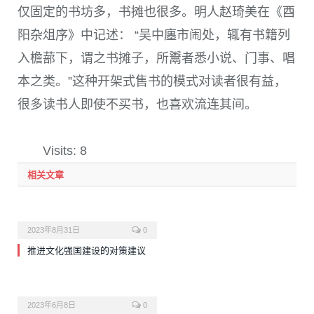
仅固定的书坊多，书摊也很多。明人赵琦美在《酉
阳杂俎序》中记述： “吴中廛市闹处，辄有书籍列
入檐蔀下，谓之书摊子，所鬻者悉小说、门事、唱
本之类。”这种开架式售书的模式对读者很有益，
很多读书人即使不买书，也喜欢流连其间。
Visits: 8
相关文章
2023年8月31日
0
推进文化强国建设的对策建议
2023年6月8日
0