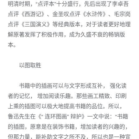
明清时期，“点评本”十分盛行，先后出现了李卓吾
点评《西游记》、金圣叹点评《水浒传》、毛宗岗
点评《三国演义》等经典版本，对于读者更好地理
解原著发挥了积极作用，成为久盛不衰的畅销版
本。
以图取胜
书籍中的插画可以与文字形成互补， 强化读
者的记忆， 增加阅读乐趣。那些画工精致、印刷
上乘的插图可以极大地提高书籍的品位。所以，
鲁迅先生在《“ 连环图画” 辩护》一文中说：“书籍
的插图，原意是在装饰书籍，增加读者的兴趣的，
但那力量，能补助文字之所不及，所以也是一种宣