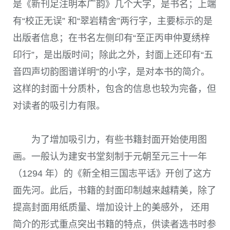
是《新刊足注明本广韵》几个大字，是书名；上端
有“校正无误” 和“翠岩精舍”两行字，主要标示的是
出版者信息；在书名左侧印有“至正丙申仲夏绣梓
印行”，是出版时间；除此之外，封面上还印有“五
音四声切韵图谱详明”的小字，是对本书的简介。
这样的封面十分质朴，包含的信息也较为完备，但
对读者的吸引力有限。
为了增加吸引力，有些书籍封面开始使用图
画。一般认为建安书堂刻制于元朝至元三十一年
（1294 年）的《新全相三国志平话》开创了这方
面先河。此后，书籍的封面印制越来越精美，除了
提高封面用纸质量、增加设计上的美感外， 还用
简介的形式重点突出书籍的特点，供读者选书时参