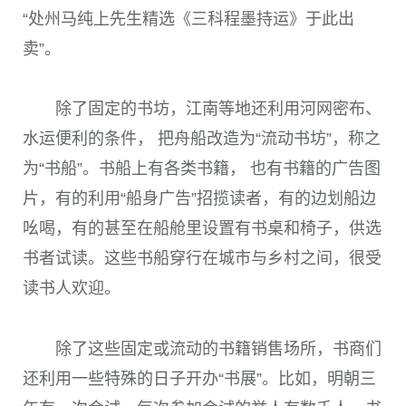
“处州马纯上先生精选《三科程墨持运》于此出
卖”。
除了固定的书坊，江南等地还利用河网密布、
水运便利的条件， 把舟船改造为“流动书坊”，称之
为“书船”。书船上有各类书籍， 也有书籍的广告图
片，有的利用“船身广告”招揽读者，有的边划船边
吆喝，有的甚至在船舱里设置有书桌和椅子，供选
书者试读。这些书船穿行在城市与乡村之间，很受
读书人欢迎。
除了这些固定或流动的书籍销售场所，书商们
还利用一些特殊的日子开办“书展”。比如，明朝三