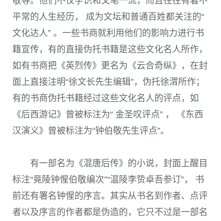
敬等。他们不仅学识和文笔一流，而且往往有着不
平常的人生经历， 成为文坛和普通百姓都关注的“
文化达人” 。一些书商就利用他们的影响力进行书
籍宣传，有的直接伪托书籍是这些文化名人所作，
如有书商把《英烈传》更名为《云合奇纵》，在封
面上直接注明“徐文长先生编辑”，伪托徐渭所作；
有的书商伪托书籍经过这些文化名人的评点，如
《后西游记》曾被标注为“ 金圣叹评点” ， 《东西
汉演义》曾被标注为“钟伯敬先生评点”。
有一部名为《混唐后传》的小说，封面上醒目
标注“竟陵钟惺伯敬编次”“温陵李贽卓吾参订”， 书
前还有署名钟惺的序言。其实从书名到作者、点评
者以及序言的作者都是伪造的，它只不过是一部名