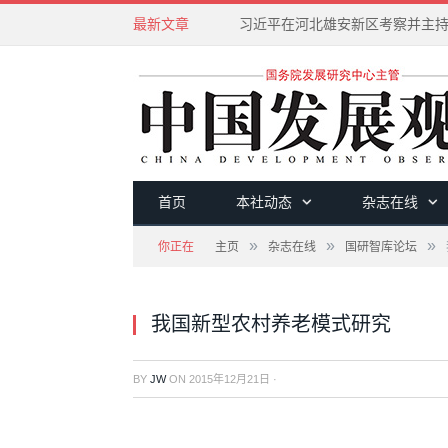
最新文章
首页
本社动态
杂志在线
»
»
»
你正在
主页
杂志在线
国研智库论坛
我国新型农村养老模式研究
BY
JW
ON
2015年12月21日
·