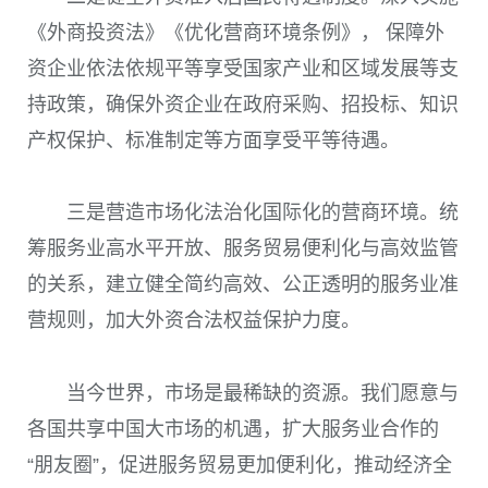
《外商投资法》《优化营商环境条例》， 保障外
资企业依法依规平等享受国家产业和区域发展等支
持政策，确保外资企业在政府采购、招投标、知识
产权保护、标准制定等方面享受平等待遇。
三是营造市场化法治化国际化的营商环境。统
筹服务业高水平开放、服务贸易便利化与高效监管
的关系，建立健全简约高效、公正透明的服务业准
营规则，加大外资合法权益保护力度。
当今世界，市场是最稀缺的资源。我们愿意与
各国共享中国大市场的机遇，扩大服务业合作的
“朋友圈”，促进服务贸易更加便利化，推动经济全