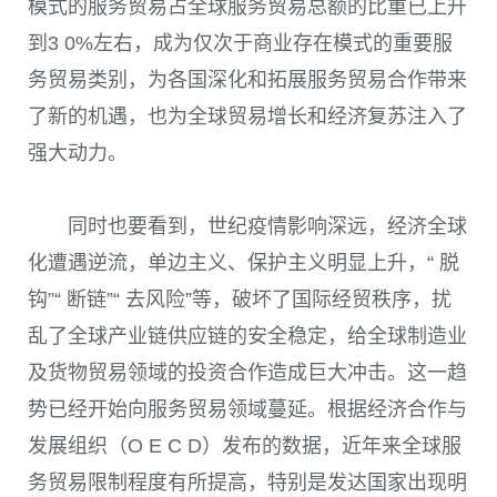
模式的服务贸易占全球服务贸易总额的比重已上升
到3 0%左右，成为仅次于商业存在模式的重要服
务贸易类别，为各国深化和拓展服务贸易合作带来
了新的机遇，也为全球贸易增长和经济复苏注入了
强大动力。
同时也要看到，世纪疫情影响深远，经济全球
化遭遇逆流，单边主义、保护主义明显上升，“ 脱
钩”“ 断链”“ 去风险”等，破坏了国际经贸秩序，扰
乱了全球产业链供应链的安全稳定，给全球制造业
及货物贸易领域的投资合作造成巨大冲击。这一趋
势已经开始向服务贸易领域蔓延。根据经济合作与
发展组织（O E C D）发布的数据，近年来全球服
务贸易限制程度有所提高，特别是发达国家出现明