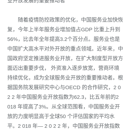
业开放发展的重要推动者
随着疫情防控政策的优化，中国服务业加快恢
复，今年上半年服务业增加值占GDP 比重上升到
56%，比去年全年提高3.2个百分点。服务业也是
中国扩大高水平对外开放的重点领域。近年来，中
国政府坚定推进服务业开放，在扩大制度型开放方
面迈出重要步伐， 外资准入逐步放宽，营商环境
持续优化，成为全球服务业开放的重要推动者。根
据国务院发展研究中心与OECD 的合作研究，2 0
2 2 年中国服务业开放指数为62.3，比五年前的2
018 年提高了3%。从全球范围看，中国服务业开
放的力度明显高于全球50 个评估国家的平均水
平。2 018 年— 2 0 2 2 年，中国服务业开放指数