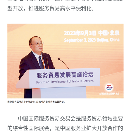
型开放，推进服务贸易高水平便利化。
中国国际服务贸易交易会是服务贸易领域重要
的综合性国际展会，是中国服务业扩大开放合作的