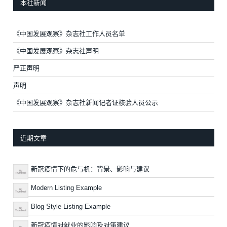
本社新闻
《中国发展观察》杂志社工作人员名单
《中国发展观察》杂志社声明
严正声明
声明
《中国发展观察》杂志社新闻记者证核验人员公示
近期文章
新冠疫情下的危与机：背景、影响与建议
Modern Listing Example
Blog Style Listing Example
新冠疫情对就业的影响及对策建议