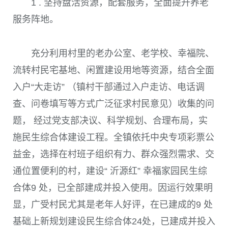
1 . 坚持盘活资源，配套服务，全面提升养老
服务阵地。
充分利用村里的老办公室、老学校、幸福院、
流转村民宅基地、闲置建设用地等资源，结合全面
入户“大走访”
（镇村干部通过入户走访、电话调
查、问卷填写等方式广泛征求村民意见）
收集的问
题， 经过党支部决议、科学规划、合理布局，实
施民生综合体建设工程。全镇依托中央专项彩票公
益金，选择在村班子组织有力、群众强烈需求、交
通位置便利的村，建设“ 沂源红” 幸福家园民生综
合体
9
处，已全部建成并投入使用。因运行效果明
显，广受村民尤其是老年人好评，在已建成的
9
处
基础上新规划建设民生综合体
24
处，已建成并投入