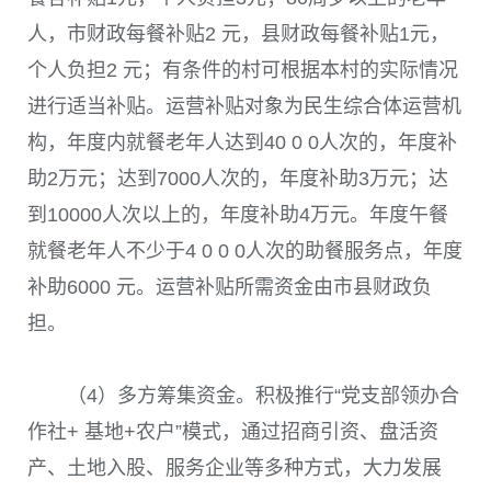
人，市财政每餐补贴
2
元，县财政每餐补贴
1
元，
个人负担
2
元；有条件的村可根据本村的实际情况
进行适当补贴。运营补贴对象为民生综合体运营机
构，年度内就餐老年人达到
40 0 0
人次的，年度补
助
2
万元；达到
7000
人次的，年度补助
3
万元；达
到
10000
人次以上的，年度补助
4
万元。年度午餐
就餐老年人不少于
4 0 0 0
人次的助餐服务点，年度
补助
6000
元。运营补贴所需资金由市县财政负
担。
（
4
）多方筹集资金。积极推行“党支部领办合
作社
+
基地
+
农户”模式，通过招商引资、盘活资
产、土地入股、服务企业等多种方式，大力发展