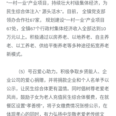
“一村一业”产业项目，持续壮大村级集体经济，为
民生综合体注入“ 源头活水”。目前， 全镇党支部
领办合作社
67
家， 规划建设“一村一业”产业项目
67
处，全镇
67
个行政村集体经济收入全部达到
10
万元以上。积极通过以房养老、以地养老、自主养
老、以工养老、供给平衡养老等多种途径拓宽养老
新模式。
（
5
）号召爱心助力。积极争取乡贤能人、企
业公司的爱心捐赠，并将捐款企业和个人名单予以
公示，让民生综合体更有温情。同时倡树尊老爱老
风尚，鼓励子女为老人充值民生综合体餐费，在就
餐区设置“孝善榜”，将子女缴费情况张榜公示，在
体现孝心的同时，有力弘扬中华敬老爱老传统文