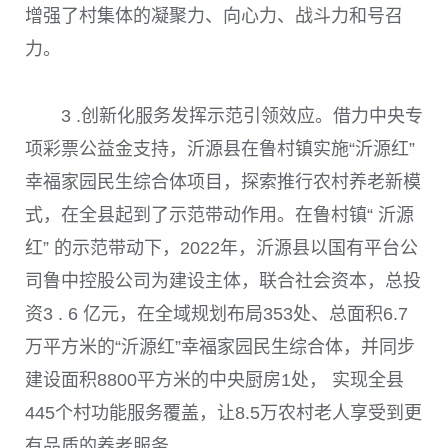
增强了村集体的凝聚力、向心力、战斗力和号召
力。
3 .创新化服务发挥示范引领效应。
借力中央专
项彩票公
益金支持，沂源县在鲁村镇实施“沂源红”
幸福家园民生综合体项目，探索推行农村养老新模
式，在全县起到了示范带动作用。在鲁村镇“ 沂源
红” 的示范带动下，
2022
年，沂源县以国有平台公
司鲁中控股公司为建设主体，联合社会资本，总投
资
3 . 6
亿元，在全域规划布局
353
处、总面积
6.7
万平方米的“沂源红”幸福家园民生综合体，并同步
建设面积
8800
平方米的中央厨房
1
处， 实现全县
445
个村功能服务覆盖，让
8.5
万农村老人享受到更
有品质的养老服务。