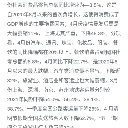
份社会消费品零售总额同比增速为—
3.5%
，这是
自
2020
年
8
月以来的首次负增长，这使得消费成了
GDP
增速的主要拖累因素；
4
月份疫情暴发后更是
大幅萎缩
11%
， 上海尤其严重，下降
48.3%
。分项
看，
4
月份汽车、通讯、珠宝、化妆品、服装、餐
饮的同比降幅都在
20%
以上。餐饮消费占到我国社
零总额的
8.8%
，
4
月同比下降
22.7%
，是
2020
年
6
月以来的最大跌幅。汽车类消费最不景气，下降近
32%
。旅游业、酒店业和客运业也大幅萎缩，
3
月
份上海、深圳、南京、苏州地铁客运量分别较
2021
年同期下降
54.0%
、
56.4%
、
38.1%
、
38.7%
。一季度全国公路客运量下降
26%
，
4
月清
明节假期全国发送旅客人数下降
62.7%
，“五一”期
间全国旅游出行人数下降
30%
。