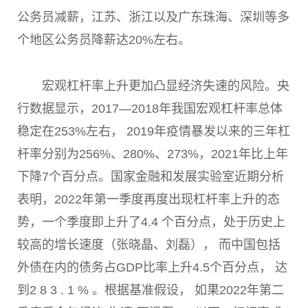
公务员减薪，江苏、浙江以及广东珠海、深圳等多
个地区公务员降薪达
20%
左右。
宏观杠杆率上升更加凸显经济失速的风险。央
行数据显示，
2017
—
2018
年我国宏观杠杆率总体
稳定在
253%
左右，
2019
年疫情暴发以来的三年杠
杆率分别为
256%
、
280%
、
273%
，
2021
年比上年
下降
7
个百分点。国家金融和发展实验室近期分析
表明，
2022
年第一季度再度出现杠杆率上升的态
势，一个季度即上升了
4.4
个百分点，处于历史上
较高的增长速度（张晓晶、刘磊）， 而中国包括
外债在内的债务占
GDP
比率上升
4.5
个百分点， 达
到
2 8 3 . 1 %
。根据基准假设， 如果
2022
年第二