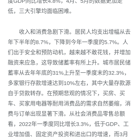
度
GDP
同比增长
4.8%
，
4
月、
5
月的数据更加走
低，三大引擎均面临困难。
收入和消费急剧下滑。居民人均支出增幅从去
年下半年的
8.7%
，下降到今年一季度的
5.7%
。人
们出于安全和预防动机，越来越不敢花钱，并增加
融资来应急，这导致储蓄率有所上升。城市居民储
蓄率从去年年底的
31%
上升至一季度末的
32.3%
，
多家银行存款增速达到
10%
左右，其中大量存款源
自于贷款转存。在预期悲观的情况下，买房、买
车、买家用电器等耐用消费品的需求自然萎缩，消
费与订单出现显著下滑。从社会消费品零售总额
看，
2022
年一季度同比增长
3.3%
，低于
GDP
、工
业增加值、固定资产投资和进出口的增速，而
3
月