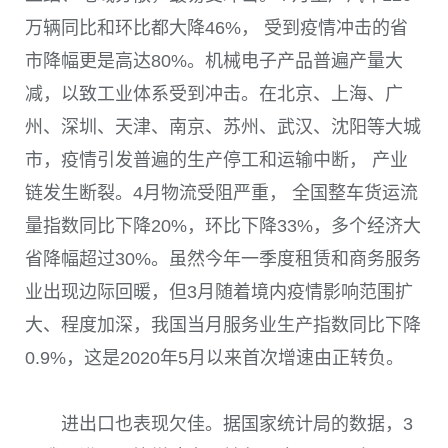
万辆同比和环比都大降
46%
， 受到疫情冲击的省
市降幅更是高达
80%
。机械电子产品普遍产量大
减，以致工业体系受到冲击。在北京、上海、广
州、深圳、天津、南京、苏州、武汉、沈阳等大城
市，疫情引发普遍的生产停工和运输中断， 产业
链发生断裂。
4
月物流受阻严重， 全国整车货运流
量指数同比下降
20%
，环比下降
33%
，多个经济大
省降幅超过
30%
。虽然今年一季度租赁和商务服务
业出现边际回暖，但
3
月随着境内疫情影响范围扩
大、程度加深，我国当月服务业生产指数同比下降
0.9%
，这是
2020
年
5
月以来首次增速由正转负。
进出口也表现欠佳。据国家统计局的数据，
3