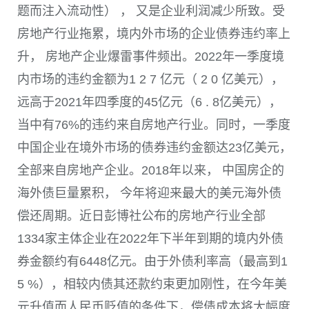
题而注入流动性） ， 又是企业利润减少所致。受
房地产行业拖累，境内外市场的企业债券违约率上
升， 房地产企业爆雷事件频出。
2022
年一季度境
内市场的违约金额为
1 2 7
亿元（ 2 0 亿美元），
远高于
2021
年四季度的
45
亿元（6 . 8亿美元），
当中有
76%
的违约来自房地产行业。同时，一季度
中国企业在境外市场的债券违约金额达
23
亿美元，
全部来自房地产企业。
2018
年以来， 中国房企的
海外债巨量累积， 今年将迎来最大的美元海外债
偿还周期。近日彭博社公布的房地产行业全部
1334
家主体企业在
2022
年下半年到期的境内外债
券金额约有
6448
亿元。由于外债利率高（最高到1
5 %），相较内债其还款约束更加刚性，在今年美
元升值而人民币贬值的条件下，偿债成本将大幅度