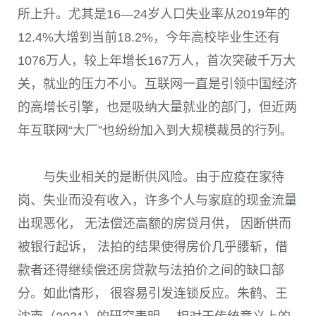
所上升。尤其是
16
—
24
岁人口失业率从
2019
年的
12.4%
大增到当前
18.2%
，今年高校毕业生还有
1076
万人，较上年增长
167
万人，首次突破千万大
关，就业的压力不小。互联网一直是引领中国经济
的高增长引擎，也是吸纳大量就业的部门，但近两
年互联网“大厂”也纷纷加入到大规模裁员的行列。
与失业相关的是断供风险。由于应疫在家待
岗、失业而没有收入，许多个人与家庭的现金流量
出现恶化， 无法偿还高额的房贷月供， 因断供而
被银行起诉， 法拍的结果使得房价几乎腰斩，借
款者还得继续偿还房贷款与法拍价之间的缺口部
分。如此情形， 很容易引发连锁反应。朱鹤、王