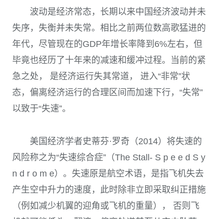
波动是经济常态，长期以来中国经济波动并未
失序，失衡并未失常。相比之前两位数高歌猛进的
年代，尽管现在的
GDP
年增长率降到
6%
左右，但
毕竟也经历了十年来的减速和缓冲过程。当前的紧
急之处， 是经济运行失其常道， 进入“非常”状
态，偏离经济运行的合理区间而加速下行，“失常”
以致于“失速”。
美国经济学者史蒂芬·罗奇（2014）将失速的
风险称之为“失速综合症”（The Stall- S p e e d S y
n d r o m e）。失速原是航空术语，是指飞机失去
产生空中升力的速度，此时除非立即采取纠正措施
（例如减少机翼的迎角或飞机的重量）， 否则飞