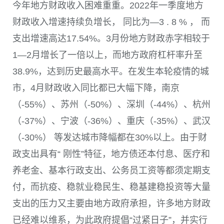
今年地方财政收入困难重重。
2022
年一季度地方
财政收入增速持续负增长， 同比为—
3 . 8 %
， 而
支出增速高达
17.54%
。
3
月份地方财政赤字相较于
1
—
2
月增长了一倍以上，而地方政府杠杆率升至
38.9%
，达到历史最高水平。在发生本轮疫情的城
市，
4
月财政收入同比都已大幅下降，南京
（-55%）、苏州（-50%）、深圳（-44%）、杭州
（-37%）、宁波（-36%）、重庆（-35%）、武汉
（-30%） 等发达城市降幅都在
30%
以上。由于财
政支出具有“ 刚性”特征，地方债还本付息、医疗和
养老金、基本行政支出、公务员工资等都须定期支
付，而抗疫、稳就业稳民生、稳基建稳投资等大量
支出的压力又主要由地方政府承担，许多地方财政
已经难以维系，为此政府提倡“过紧日子”，并实行