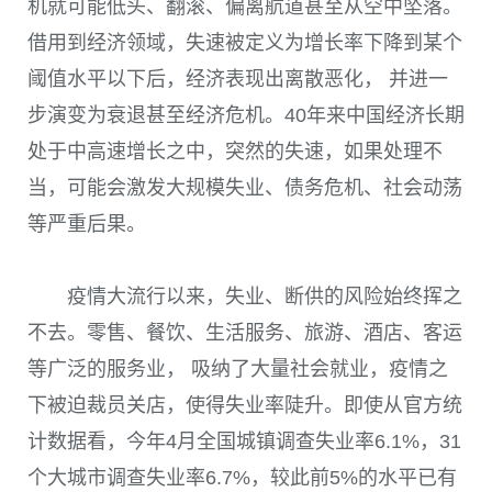
机就可能低头、翻滚、偏离航道甚至从空中坠落。
借用到经济领域，失速被定义为增长率下降到某个
阈值水平以下后，经济表现出离散恶化， 并进一
步演变为衰退甚至经济危机。
40
年来中国经济长期
处于中高速增长之中，突然的失速，如果处理不
当，可能会激发大规模失业、债务危机、社会动荡
等严重后果。
疫情大流行以来，失业、断供的风险始终挥之
不去。零售、餐饮、生活服务、旅游、酒店、客运
等广泛的服务业， 吸纳了大量社会就业，疫情之
下被迫裁员关店，使得失业率陡升。即使从官方统
计数据看，今年
4
月全国城镇调查失业率
6.1%
，
31
个大城市调查失业率
6.7%
，较此前
5%
的水平已有