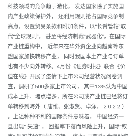
科技领域的竞争趋于激化， 发达国家除了实施国
内产业政策保护外， 还利用规则抢占国际竞争制
高点，设置贸易条款和附加条件，以“长臂管辖”取
代“全球规则”， 甚至将经济制裁“武器化”。在国际
产业链重构中， 近年来在华外资企业向越南等东
盟国家加快转移产业， 同时我国本土产业与订单
也有不少向外转移。
4
月份《证券时报》联合《价
值在线》开展了疫情下上市公司经营状况问卷调
查，调研了
500
多家上市公司， 其中
13%
认为中国
成本上升、堵点增多，所在公司或产业链已经将订
单转移到海外（ 唐维、张淑贤、卓泳， 2 0 2 2 ）
。上述种种不利的国际条件意味着， 中国经济一
旦出现“ 失速” ， 回报率下落而风险上升，国际“叙