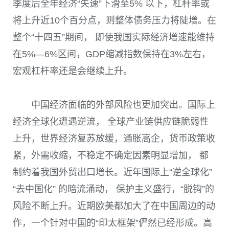
季度后全年经济“失速”下滑至
5%
以下，杠杆率或
将上升近
10
个百分点，则整体债务压力将陡增。在
整个“十四五”期间， 即使我国实际经济增速能维持
在
5%
—
6%
区间，
GDP
缩减指数保持在
3%
左右，
宏观杠杆率还是会继续上升。
中国经济面临的外部风险也更加突出。国际上
经济全球化遭遇逆流， 全球产业链供应链脆弱性
上升，世界经济复苏放缓，通胀高企，货币政策收
紧，外需收缩，不稳定不确定因素明显增加， 都
制约着我国外贸出口增长。近年国际上“逆全球化”
“去中国化” 的暗流涌动， 保护主义盛行，“脱钩”的
风险不断上升。近期欧美都加大了在中国周边的动
作，一个针对中国的“印太框架”俨然已经形成。高