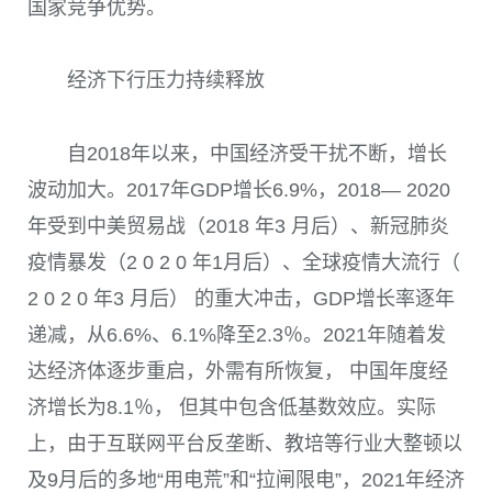
国家竞争优势。
经济下行压力持续释放
自
2018
年以来，中国经济受干扰不断，增长
波动加大。
2017
年
GDP
增长
6.9%
，
2018
—
2020
年受到中美贸易战（2018 年3 月后）、新冠肺炎
疫情暴发（2 0 2 0 年1月后）、全球疫情大流行（
2 0 2 0 年3 月后） 的重大冲击，
GDP
增长率逐年
递减，从
6.6%
、
6.1%
降至
2.3
％。
2021
年随着发
达经济体逐步重启，外需有所恢复， 中国年度经
济增长为
8.1
％， 但其中包含低基数效应。实际
上，由于互联网平台反垄断、教培等行业大整顿以
及
9
月后的多地“用电荒”和“拉闸限电”，
2021
年经济