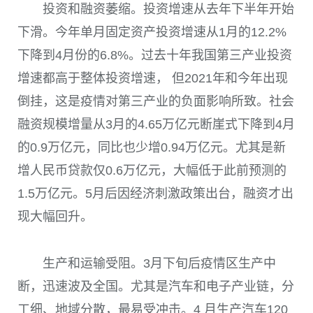
投资和融资萎缩。投资增速从去年下半年开始
下滑。今年单月固定资产投资增速从
1
月的
12.2%
下降到
4
月份的
6.8%
。过去十年我国第三产业投资
增速都高于整体投资增速， 但
2021
年和今年出现
倒挂，这是疫情对第三产业的负面影响所致。社会
融资规模增量从
3
月的
4.65
万亿元断崖式下降到
4
月
的
0.9
万亿元，同比也少增
0.94
万亿元。尤其是新
增人民币贷款仅
0.6
万亿元，大幅低于此前预测的
1.5
万亿元。
5
月后因经济刺激政策出台，融资才出
现大幅回升。
生产和运输受阻。
3
月下旬后疫情区生产中
断，迅速波及全国。尤其是汽车和电子产业链，分
工细、地域分散，最易受冲击。
4
月生产汽车
120