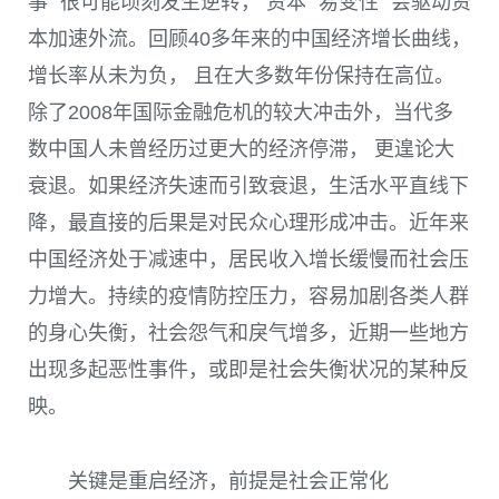
事” 很可能顷刻发生逆转， 资本“ 易变性” 会驱动资
本加速外流。回顾
40
多年来的中国经济增长曲线，
增长率从未为负， 且在大多数年份保持在高位。
除了
2008
年国际金融危机的较大冲击外，当代多
数中国人未曾经历过更大的经济停滞， 更遑论大
衰退。如果经济失速而引致衰退，生活水平直线下
降，最直接的后果是对民众心理形成冲击。近年来
中国经济处于减速中，居民收入增长缓慢而社会压
力增大。持续的疫情防控压力，容易加剧各类人群
的身心失衡，社会怨气和戾气增多，近期一些地方
出现多起恶性事件，或即是社会失衡状况的某种反
映。
关键是重启经济，前提是社会正常化