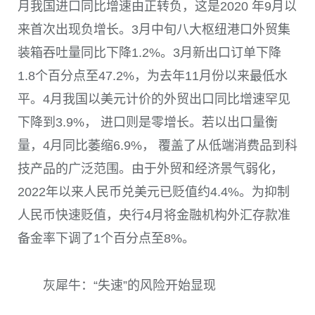
月我国进口同比增速由正转负，这是
2020
年
9
月以
来首次出现负增长。
3
月中旬八大枢纽港口外贸集
装箱吞吐量同比下降
1.2%
。
3
月新出口订单下降
1.8
个百分点至
47.2%
，为去年
11
月份以来最低水
平。
4
月我国以美元计价的外贸出口同比增速罕见
下降到
3.9%
， 进口则是零增长。若以出口量衡
量，
4
月同比萎缩
6.9%
， 覆盖了从低端消费品到科
技产品的广泛范围。由于外贸和经济景气弱化，
2022
年以来人民币兑美元已贬值约
4.4%
。为抑制
人民币快速贬值，央行
4
月将金融机构外汇存款准
备金率下调了
1
个百分点至
8%
。
灰犀牛：“失速”的风险开始显现