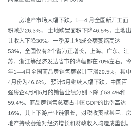
房地产市场大幅下跌。
1
—
4
月全国新开工面
积减少
26.3%
， 土地购置面积下降
46.5%
，土地出
让收入下降
30%
。一季度土地成交额萎缩高达
53%
，全国仅有
2
个省为正增长，上海、广东、江
苏、浙江等经济发达省市的降幅都在
70%
左右。今
年
1
—
4
月全国商品房销售额累计下滑
29.5%
，其中
4
月份为
46.6%
， 预计
5
月继续大幅下跌。中国百
强房企
4
月和
5
月的销售业绩分别下降了
58.4%
和
59.4%
。商品房销售总额占中国
GDP
的比例高达
16%
，其上下游产业链很长，对税收贡献甚巨。房
地产持续萎缩对经济增长和财政收入均造成重创。