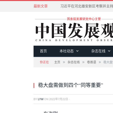
最新文章
首页
本社动态
杂志在线
»
»
»
你正在
主页
杂志在线
卷首语
稳大盘
稳大盘需做到四个“同等重要”
BY
LYW
ON
2022年7月22日
·