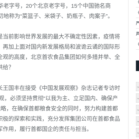
华老字号，
20
个北京老字号，
15
个中国驰名商
切地称为“菜篮子、米袋子、奶瓶子、肉案子”。
是当前影响世界发展的最大不确定性因素，疫情将
，再加上面对国内新发展格局和波诡云谲的国际形
全观的高度，北京首农食品集团如何多措并举、全
供给？
长王国丰在接受《中国发展观察》杂志记者专访时
观，必须坚持贯彻“以我为主、立足国内、确保产
战略，在确保首都粮食安全的同时，努力构建首都
积极的探索和实践，充分发挥集团公司在首都食品
军作用，履行首都国企的责任与担当。