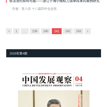
依法治村如何可能——浙江宁海小微权力清单改革的案例研究
作者：李人庆 十八届四中全会将…
以
下
1
…
239
240
241
242
243
前
一
页
2026年第4期