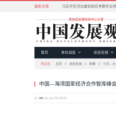
最新文章
首页
本社动态
杂志在线
»
»
»
你正在
主页
杂志在线
影像
中国—海
中国—海湾国家经济合作智库峰
BY
JW
ON
2017年1月5日
·