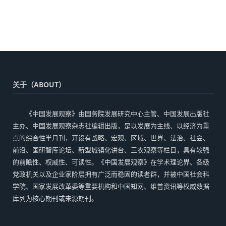
关于（ABOUT）
《中国发展观察》由国务院发展研究中心主管、中国发展出版社
主办、中国发展观察杂志社编辑出版，是以发展为主线、以经济为重
点的综合性半月刊，开设有战略、宏观、区域、世界、法治、社会、
前沿、国研智库论坛、新型城镇化讲台、三农观察等栏目，具有较强
的前瞻性、权威性、可读性。《中国发展观察》在学术理论界、各级
党政机关以及企业家阶层拥有广泛而稳固的读者群，并被中国社会科
学院、国家发展改革委等重要机构和中国知网、维普资讯等权威数据
库列为核心期刊或来源期刊。