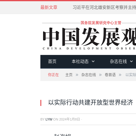
最新文章
首页
本社动态
杂志在线
»
»
»
你正在
主页
杂志在线
卷首语
以实际
以实际行动共建开放型世界经济
BY
LYW
ON
2024年1月8日
·