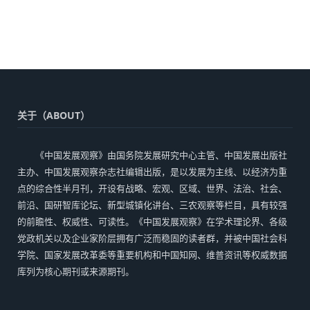
关于（ABOUT）
《中国发展观察》由国务院发展研究中心主管、中国发展出版社
主办、中国发展观察杂志社编辑出版，是以发展为主线、以经济为重
点的综合性半月刊，开设有战略、宏观、区域、世界、法治、社会、
前沿、国研智库论坛、新型城镇化讲台、三农观察等栏目，具有较强
的前瞻性、权威性、可读性。《中国发展观察》在学术理论界、各级
党政机关以及企业家阶层拥有广泛而稳固的读者群，并被中国社会科
学院、国家发展改革委等重要机构和中国知网、维普资讯等权威数据
库列为核心期刊或来源期刊。