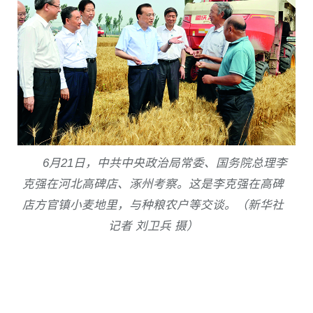
6
月
21
日，中共中央政治局常委、国务院总理李
克强在河北高碑店、涿州考察。这是李克强在高碑
店方官镇小麦地里，与种粮农户等交谈。（新华社
记者 刘卫兵 摄）