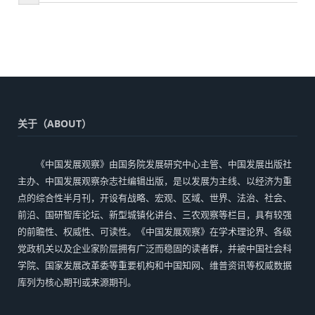
关于（ABOUT）
《中国发展观察》由国务院发展研究中心主管、中国发展出版社
主办、中国发展观察杂志社编辑出版，是以发展为主线、以经济为重
点的综合性半月刊，开设有战略、宏观、区域、世界、法治、社会、
前沿、国研智库论坛、新型城镇化讲台、三农观察等栏目，具有较强
的前瞻性、权威性、可读性。《中国发展观察》在学术理论界、各级
党政机关以及企业家阶层拥有广泛而稳固的读者群，并被中国社会科
学院、国家发展改革委等重要机构和中国知网、维普资讯等权威数据
库列为核心期刊或来源期刊。