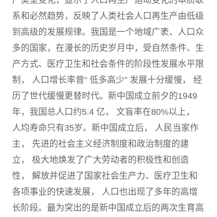
系和必然趋势，反映了人类社会人口再生产由低级
到高级的发展规律。我国是一个地域广袤、人口众
多的国家，在漫长的历史岁月中，受自然条件、生
产方式、医疗卫生和社会条件的阶段性发展水平限
制， 人口增长率曾“ 低多高少” 发展十分缓慢， 经
历了世代缓慢更替时代。新中国成立前夕的
1949
年，我国总人口约
5.4
亿， 文盲率在
80%
以上，
人均寿命只有
35
岁。新中国成立后， 人民当家作
主， 先进的社会主义经济制度和政治制度的建
立， 极大地焕发了广大劳动者的积极性和创造
性， 解放并促进了国家社会生产力、医疗卫生和
各项事业的快速发展， 人口也出现了多年的高增
长阶段。最为突出的是新中国成立后的两次生育高