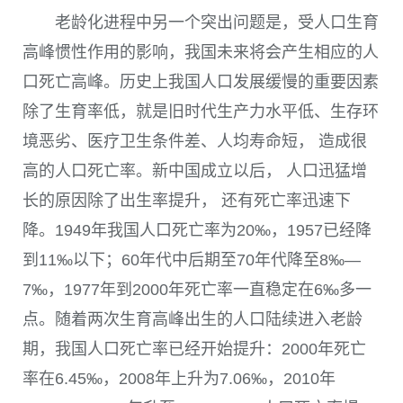
老龄化进程中另一个突出问题是，受人口生育
高峰惯性作用的影响，我国未来将会产生相应的人
口死亡高峰。历史上我国人口发展缓慢的重要因素
除了生育率低，就是旧时代生产力水平低、生存环
境恶劣、医疗卫生条件差、人均寿命短， 造成很
高的人口死亡率。新中国成立以后， 人口迅猛增
长的原因除了出生率提升， 还有死亡率迅速下
降。
1949
年我国人口死亡率为
20
‰，
1957
已经降
到
11
‰以下；
60
年代中后期至
70
年代降至
8
‰—
7
‰，
1977
年到
2000
年死亡率一直稳定在
6
‰多一
点。随着两次生育高峰出生的人口陆续进入老龄
期，我国人口死亡率已经开始提升：
2000
年死亡
率在
6.45
‰，
2008
年上升为
7.06
‰，
2010
年