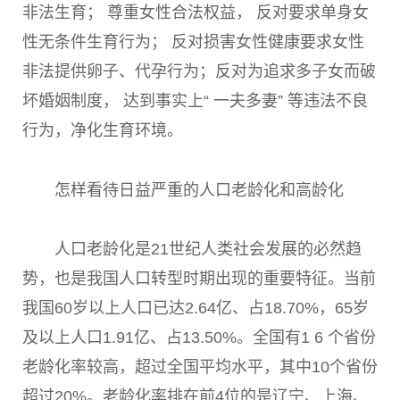
非法生育； 尊重女性合法权益， 反对要求单身女
性无条件生育行为； 反对损害女性健康要求女性
非法提供卵子、代孕行为；反对为追求多子女而破
坏婚姻制度， 达到事实上“ 一夫多妻” 等违法不良
行为，净化生育环境。
怎样看待日益严重的人口老龄化和高龄化
人口老龄化是
21
世纪人类社会发展的必然趋
势，也是我国人口转型时期出现的重要特征。当前
我国
60
岁以上人口已达
2.64
亿、占
18.70%
，
65
岁
及以上人口
1.91
亿、占
13.50%
。全国有
1 6
个省份
老龄化率较高，超过全国平均水平，其中
10
个省份
超过
20%
。老龄化率排在前
4
位的是辽宁、上海、