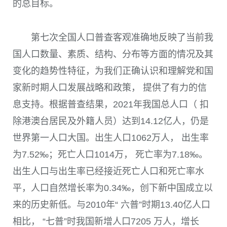
的总目标。
第七次全国人口普查客观准确地反映了当前我
国人口数量、素质、结构、分布等方面的情况及其
变化的趋势性特征，为我们正确认识和理解党和国
家新时期人口发展战略和政策， 提供了有力的信
息支持。根据普查结果，
2021
年我国总人口（ 扣
除港澳台居民及外籍人员）达到
14.12
亿人，仍是
世界第一人口大国。出生人口
1062
万人， 出生率
为
7.52
‰；死亡人口
1014
万， 死亡率为
7.18
‰。
出生人口与出生率已经接近死亡人口和死亡率水
平，人口自然增长率为
0.34
‰，创下新中国成立以
来的历史新低。与
2010
年“ 六普”时期
13.40
亿人口
相比， “七普”时我国新增人口
7205
万人，增长