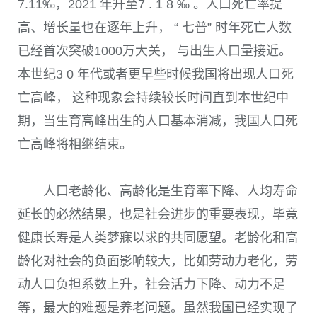
7.11
‰，
2021
年升至
7 . 1 8
‰ 。人口死亡率提
高、增长量也在逐年上升， “ 七普” 时年死亡人数
已经首次突破
1000
万大关， 与出生人口量接近。
本世纪
3 0
年代或者更早些时候我国将出现人口死
亡高峰， 这种现象会持续较长时间直到本世纪中
期，当生育高峰出生的人口基本消减，我国人口死
亡高峰将相继结束。
人口老龄化、高龄化是生育率下降、人均寿命
延长的必然结果，也是社会进步的重要表现，毕竟
健康长寿是人类梦寐以求的共同愿望。老龄化和高
龄化对社会的负面影响较大，比如劳动力老化，劳
动人口负担系数上升，社会活力下降、动力不足
等，最大的难题是养老问题。虽然我国已经实现了