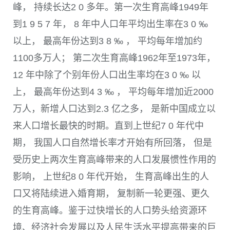
峰， 持续长达
2 0
多年。第一次生育高峰
1949
年
到
1 9 5 7
年，
8
年中人口年平均出生率在
3 0
‰
以上， 最高年份达到
3 8
‰ ， 平均每年增加约
1100
多万人； 第二次生育高峰
1962
年至
1973
年，
12
年中除了个别年份人口出生率均在
3 0
‰ 以
上， 最高年份达到
4 3
‰ ， 平均每年增加近
2000
万人，新增人口达到
2.3
亿之多， 是新中国成立以
来人口增长最快的时期。直到上世纪
7 0
年代中
期， 我国人口自然增长率才开始有所回落， 但是
受历史上两次生育高峰带来的人口发展惯性作用的
影响， 上世纪
8 0
年代开始， 生育高峰出生的人
口又将陆续进入婚育期， 复制新一轮更强、更久
的生育高峰。鉴于过快增长的人口势头给资源环
境、经济社会发展以及人民生活水平提高带来的巨