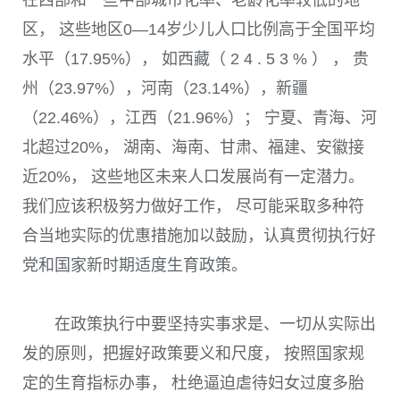
区， 这些地区
0
—
14
岁少儿人口比例高于全国平均
水平（17.95%）， 如西藏（ 2 4 . 5 3 % ） ， 贵
州（23.97%），河南（23.14%），新疆
（22.46%），江西（21.96%）； 宁夏、青海、河
北超过
20%
， 湖南、海南、甘肃、福建、安徽接
近
20%
， 这些地区未来人口发展尚有一定潜力。
我们应该积极努力做好工作， 尽可能采取多种符
合当地实际的优惠措施加以鼓励，认真贯彻执行好
党和国家新时期适度生育政策。
在政策执行中要坚持实事求是、一切从实际出
发的原则，把握好政策要义和尺度， 按照国家规
定的生育指标办事， 杜绝逼迫虐待妇女过度多胎