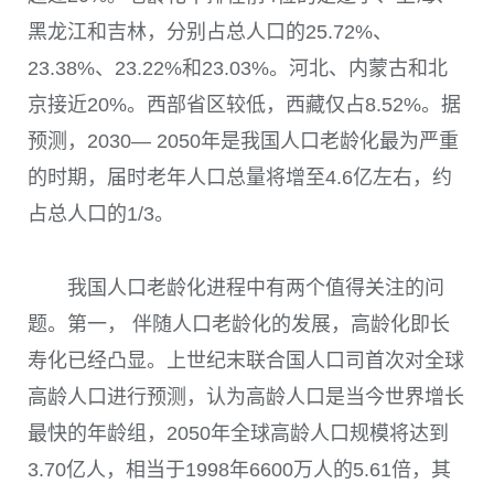
黑龙江和吉林，分别占总人口的
25.72%
、
23.38%
、
23.22%
和
23.03%
。河北、内蒙古和北
京接近
20%
。西部省区较低，西藏仅占
8.52%
。据
预测，
2030
—
2050
年是我国人口老龄化最为严重
的时期，届时老年人口总量将增至
4.6
亿左右，约
占总人口的
1/3
。
我国人口老龄化进程中有两个值得关注的问
题。第一， 伴随人口老龄化的发展，高龄化即长
寿化已经凸显。上世纪末联合国人口司首次对全球
高龄人口进行预测，认为高龄人口是当今世界增长
最快的年龄组，
2050
年全球高龄人口规模将达到
3.70
亿人，相当于
1998
年
6600
万人的
5.61
倍，其