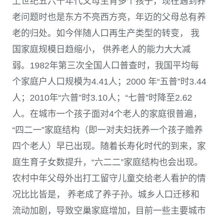
上世纪五六十年代父母生育多个孩子，现在遇到养
老问题时也是东方不亮西方亮，年迈的父母总有养
老的归处。如今伴随人口再生产类型的转变， 我
国家庭规模日趋缩小， 供养老人的能力大大减
弱。
1982
年第三次全国人口普查时，我国平均每
个家庭户人口规模为
4.41
人；
2000
年“五普”时
3.44
人；
2010
年“六普”时
3.10
人；“七普”时降至
2.62
人。在城市一个孩子面对
4
个老人的家庭很普遍，
“四二一”家庭结构（即一对夫妇抚养一个孩子赡养
四个老人）早已出现。随着长寿化时代的到来，家
庭生育子女数提升，“六二二”家庭结构也会出现。
农村中年父母外出打工留守儿童交给老人看护的情
况比比皆是， 养老成了养子孙。城乡人口迁移和
流动加剧，导致空巢家庭增加，目前一些主要城市