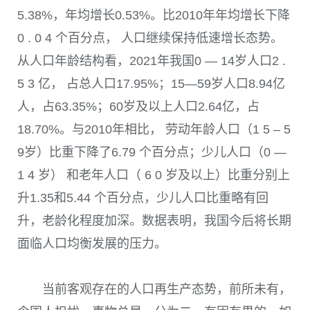
5.38%
，年均增长
0.53%
。比
2010
年年均增长下降
0 . 0 4
个百分点， 人口继续保持低速增长态势。
从人口年龄结构看，
2021
年我国
0
—
14
岁人口
2 .
5 3
亿， 占总人口
17.95%
；
15
—
59
岁人口
8.94
亿
人，占
63.35%
；
60
岁及以上人口
2.64
亿，占
18.70%
。与
2010
年相比， 劳动年龄人口（1 5 – 5
9岁）比重下降了
6.79
个百分点；少儿人口（0 —
1 4 岁） 和老年人口（ 6 0 岁及以上）比重分别上
升
1.35
和
5.44
个百分点，少儿人口比重略有回
升，老龄化程度加深。数据表明，我国今后将长期
面临人口均衡发展的压力。
当前客观存在的人口再生产态势，前所未有，