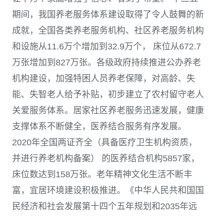
期间，我国养老服务体系建设取得了令人鼓舞的新
成就，全国各类养老服务机构、社区养老服务机构
和设施从
11.6
万个增加到
32.9
万个， 床位从
672.7
万张增加到
827
万张。各级政府持续推进公办养老
机构建设，加强特困人员养老保障，对高龄、失
能、失智老人给予补贴，初步建立了农村留守老人
关爱服务体系。居家社区养老服务迅速发展，健康
支撑体系不断健全，医养结合服务有序发展。
2020
年全国两证齐全（具备医疗卫生机构资质，
并进行养老机构备案） 的医养结合机构
5857
家，
床位数达到
158
万张。老年精神文化生活不断丰
富，宜居环境建设积极推进。《中华人民共和国国
民经济和社会发展第十四个五年规划和
2035
年远