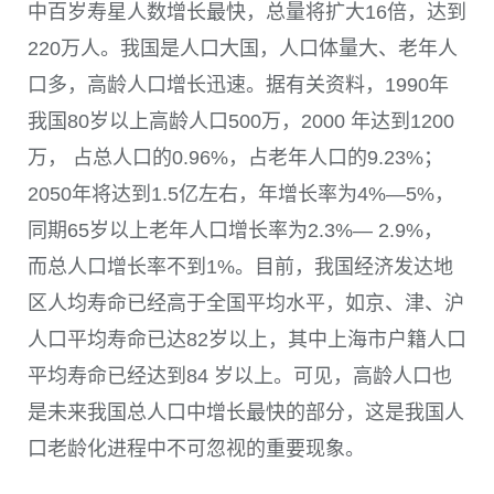
中百岁寿星人数增长最快，总量将扩大
16
倍，达到
220
万人。我国是人口大国，人口体量大、老年人
口多，高龄人口增长迅速。据有关资料，
1990
年
我国
80
岁以上高龄人口
500
万，
2000
年达到
1200
万， 占总人口的
0.96%
，占老年人口的
9.23%
；
2050
年将达到
1.5
亿左右，年增长率为
4%
—
5%
，
同期
65
岁以上老年人口增长率为
2.3%
—
2.9%
，
而总人口增长率不到
1%
。目前，我国经济发达地
区人均寿命已经高于全国平均水平，如京、津、沪
人口平均寿命已达
82
岁以上，其中上海市户籍人口
平均寿命已经达到
84
岁以上。可见，高龄人口也
是未来我国总人口中增长最快的部分，这是我国人
口老龄化进程中不可忽视的重要现象。