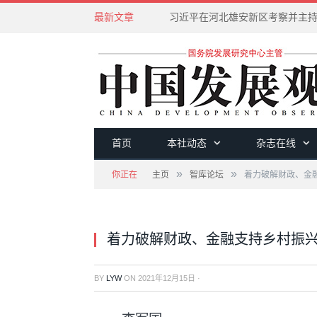
最新文章
首页
本社动态
杂志在线
»
»
你正在
主页
智库论坛
着力破解财政、金
着力破解财政、金融支持乡村振
BY
LYW
ON
2021年12月15日
·