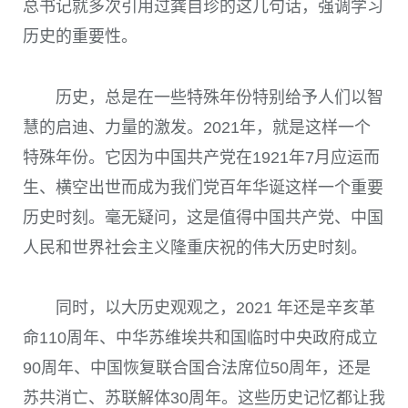
总书记就多次引用过龚自珍的这几句话，强调学习
历史的重要性。
历史，总是在一些特殊年份特别给予人们以智
慧的启迪、力量的激发。
2021
年，就是这样一个
特殊年份。它因为中国共产党在
1921
年
7
月应运而
生、横空出世而成为我们党百年华诞这样一个重要
历史时刻。毫无疑问，这是值得中国共产党、中国
人民和世界社会主义隆重庆祝的伟大历史时刻。
同时，以大历史观观之，
2021
年还是辛亥革
命
110
周年、中华苏维埃共和国临时中央政府成立
90
周年、中国恢复联合国合法席位
50
周年，还是
苏共消亡、苏联解体
30
周年。这些历史记忆都让我