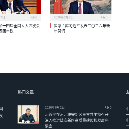
27日
0
2026年2月2日
0
加十四届全国人大四次会
国家主席习近平发表二〇二六年新
表团审议
年贺词
热门文章
2026年6月2日
0
国
习近平在河北雄安新区考察并主持召开
发
深入推进雄安新区高质量建设和发展座
、
谈会