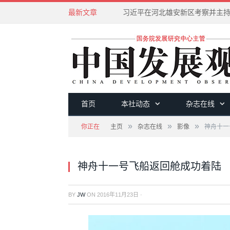
最新文章
首页
本社动态
杂志在线
»
»
»
你正在
主页
杂志在线
影像
神舟十一
神舟十一号飞船返回舱成功着陆
BY
JW
ON
2016年11月23日
·