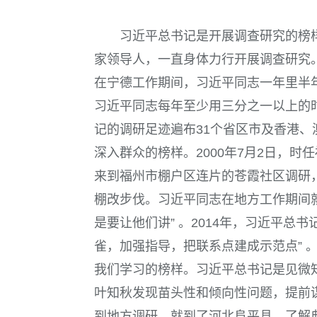
习近平总书记是开展调查研究的榜
家领导人，一直身体力行开展调查研究
在宁德工作期间，习近平同志一年里半
习近平同志每年至少用三分之一以上的
记的调研足迹遍布
31
个省区市及香港、
深入群众的榜样。
2000
年
7
月
2
日，时任
来到福州市棚户区连片的苍霞社区调研
棚改步伐。习近平同志在地方工作期间
是要让他们讲” 。
2014
年，习近平总书
雀，加强指导，把联系点建成示范点” 。
我们学习的榜样。
习近平总书记是见微
叶知秋发现苗头性和倾向性问题，提前
到地方调研，就到了河北阜平县，了解