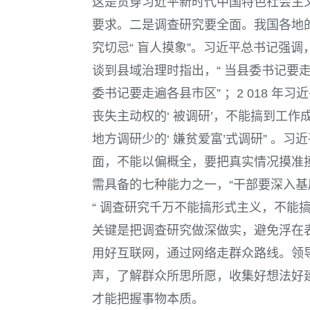
这是贯穿习近平新时代中国特色社会主
要求。
二是调查研究要全面。
我国各地
究切忌“ 盲人摸象”。习近平总书记强
谈到县域治理时指出，“ 当县委书记要
委书记要走遍各县市区” ；
2 018
年习近
丧失主动权的‘ 被调研’，不能搞到工
地方调研少的‘ 嫌贫爱富’式调研” 。
面，不能以偏概全，要把真实情况摸准
需具备的七种能力之一，“干部要深入基
“ 调查研究千万不能搞形式主义，不能搞
关键是把调查研究做深做实，避免浮在表
用好互联网，通过网络走群众路线。领
声，了解群众所思所愿，收集好想法好建
才能把握事物本质。