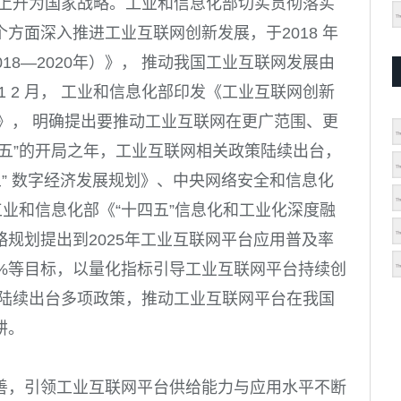
展上升为国家战略。工业和信息化部切实贯彻落实
个方面深入推进工业互联网创新发展，于
2018
年
18—2020年）》， 推动我国工业互联网发展由
1 2
月， 工业和信息化部印发《工业互联网创新
 3 年） 》， 明确提出要推动工业互联网在更广范围、更
五”的开局之年，工业互联网相关政策陆续出台，
五” 数字经济发展规划》、中央网络安全和信息化
工业和信息化部《“十四五”信息化和工业化深度融
略规划提出到
2025
年工业互联网平台应用普及率
%
等目标，以量化指标引导工业互联网平台持续创
宜陆续出台多项政策，推动工业互联网平台在我国
耕。
善，引领工业互联网平台供给能力与应用水平不断