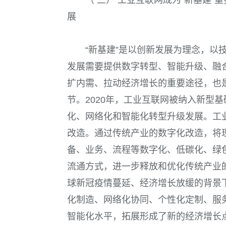
展
“新基建”是以创新发展为理念，以
发展需要提供数字转型、智能升级、融
扩内需、拉动经济增长的重要途径，也
节。
2020
年，工业互联网被纳入新型基
化、网络化和智能化转型升级发展。工业
改造。通过传统产业的数字化改造，将
备、业务、流程等数字化、低碳化、绿
流通方式，进一步释放和优化传统产业
球新冠疫情蔓延、经济增长放缓的背景
化制造、网络化协同、个性化定制、服
智能化水平，拓展形成了新的经济增长