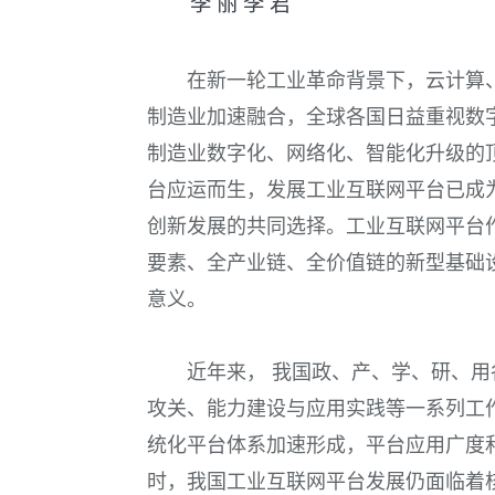
李 丽 李 君
在新一轮工业革命背景下，云计算
制造业加速融合，全球各国日益重视数
制造业数字化、网络化、智能化升级的
台应运而生，发展工业互联网平台已成
创新发展的共同选择。工业互联网平台
要素、全产业链、全价值链的新型基础
意义。
近年来， 我国政、产、学、研、
攻关、能力建设与应用实践等一系列工
统化平台体系加速形成，平台应用广度
时，我国工业互联网平台发展仍面临着