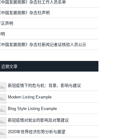
《中国发展观察》杂志社工作人员名单
《中国发展观察》杂志社声明
严正声明
声明
《中国发展观察》杂志社新闻记者证核验人员公示
近期文章
新冠疫情下的危与机：背景、影响与建议
Modern Listing Example
Blog Style Listing Example
新冠疫情对就业的影响及对策建议
2020年世界经济形势分析与展望