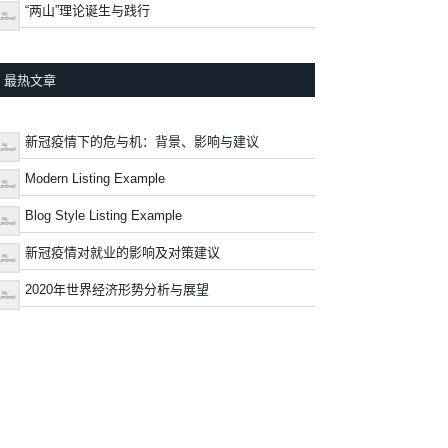
“两山”理论诞生与践行
最热文章
新冠疫情下的危与机：背景、影响与建议
Modern Listing Example
Blog Style Listing Example
新冠疫情对就业的影响及对策建议
2020年世界经济形势分析与展望