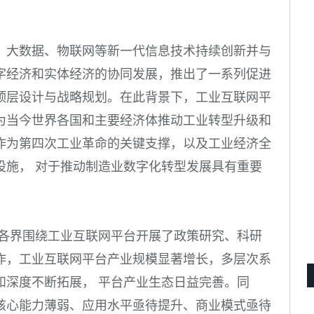
、大数据、物联网等新一代信息技术持续创新并与
字经济和实体经济的协同发展，推出了一系列促进
顶层设计与战略规划。在此背景下，工业互联网平
为当今世界各国和主要经济体推动工业转型升级和
作为第四次工业革命的关键支撑，以及工业经济全
设施， 对于推动制造业数字化转型发展具有重要
用各界围绕工业互联网平台开展了政策研究、科研
作，工业互联网平台产业规模显著增长，多层次系
和深度不断拓展， 平台产业生态日益完善。同
核心能力薄弱、应用水平亟待提升、商业模式亟待