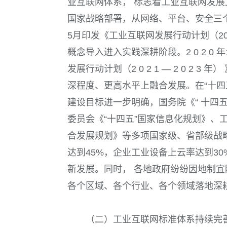
业互联网体系， 标志着工业互联网发
国家战略部署，从网络、平台、安全三
5
月印发《工业互联网发展行动计划（20
概念导入进入实践深耕阶段。
2 0 2 0
年
发展行动计划（2 0 2 1 — 2 0 2
深程度、更高水平上融合发展。在“十四
建设目标进一步明确，国务院《“ 十四
委员会《“十四五”国家信息化规划》、
合发展规划》等多项国家级、省部级战
达到
45%
，企业工业设备上云率达到
30
新发展。同时， 各地政府纷纷因地制
各个区域、各个行业、各个领域落地深
（二）工业互联网标准体系持续完