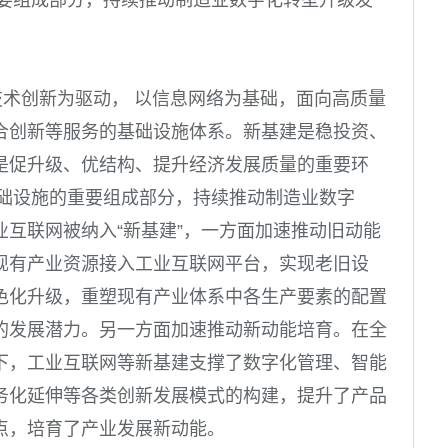
技术创新为驱动， 以信息网络为基础，面向高质量
合创新等服务的基础设施体系。新基建是稳投资、
是促升级、优结构、提升经济发展质量的重要环
础设施的重要组成部分，持续推动制造业数字
互联网被纳入“新基建”，一方面加速推动旧动能
现有产业资源接入工业互联网平台，实现老旧设
色化升级，重塑现有产业体系中各生产要素的配置
的发展潜力。另一方面加速推动新动能培育。在全
下，工业互联网等新基建支撑了数字化管理、智能
务化延伸等各类创新发展模式的构建，提升了产品
点，培育了产业发展新动能。