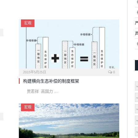
宏观
2015年5月25日
0
构建横向生态补偿的制度框架
贾若祥 高国力 …
宏观