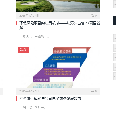
2015年4月27日
0
环境风险项目的决策机制——从漳州古雷PX项目谈
起
秦天宝 王镥权 …
宏观
2015年4月27日
0
平台演进模式与我国电子商务发展趋势
陶 涛 李广乾 …