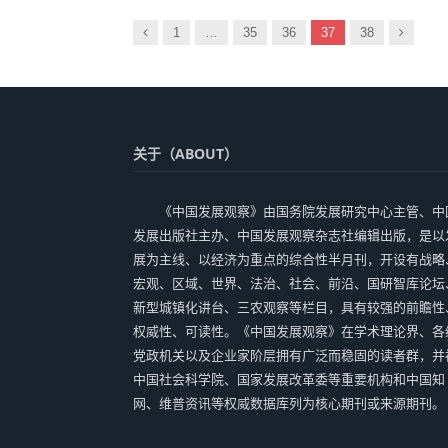
以
下
1
…
35
36
37
38
前
一
页
关于（ABOUT）
《中国发展观察》由国务院发展研究中心主管、中
发展出版社主办、中国发展观察杂志社编辑出版，是以
展为主线、以经济为重点的综合性半月刊，开设有战略
宏观、区域、世界、法治、社会、前沿、国研智库论坛
新型城镇化讲台、三农观察等栏目，具有较强的前瞻性
权威性、可读性。《中国发展观察》在学术理论界、各
党政机关以及企业家阶层拥有广泛而稳固的读者群，并
中国社会科学院、国家发展改革委等重要机构和中国知
网、维普资讯等权威数据库列为核心期刊或来源期刊。