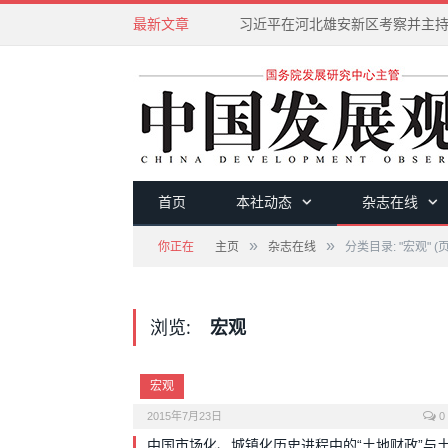
最新文章
首页
本社动态
杂志在线
»
»
你正在
主页
杂志在线
分类目录: "宏观"
(页
浏览:
宏观
宏观
2015年7月23日
0
中国市场化、城镇化历史进程中的“土地财政”与