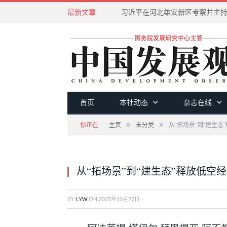
最新文章
首页
本社动态
杂志在线
»
»
你正在
主页
未分类
从“拓场景”到“建生
从“拓场景”到“建生态”释放低空
BY
LYW
ON
2025年10月27日
·