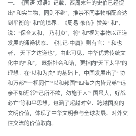
一。《国语
·
郑语》记载，西周末年的史伯已经提
出“ 和实生物，同则不继”，推崇不同事物相配合达
到平衡的“ 和”的境界。《周易
·
彖传》赞美“ 和”，
说：“保合太和， 乃利贞”，将“ 和”视为事物以正道
发展的通畅状态。《礼记
·
中庸》则有言：“ 和也
者， 天下之达道也”，由此可见，中华优秀传统文
化中的“ 和”， 既指社会和谐，更指向“天下太平”的
理想。在“以和为贵” 的基础上，中国发展出了“ 协
和万邦”“一视同仁”“以和邦国”“四海之内皆兄弟”“远
亲不如近邻”“己所不欲，勿施于人”“ 国虽大，好战
必亡”等和平思想，包涵了超越时空、跨越国度的
文明价值，体现了中华文明参与全球发展、对外交
往交流的价值取向。