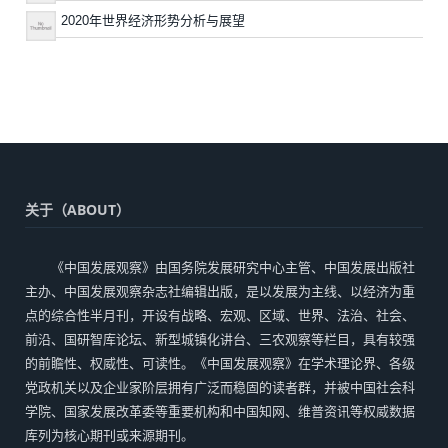
2020年世界经济形势分析与展望
关于（ABOUT）
《中国发展观察》由国务院发展研究中心主管、中国发展出版社
主办、中国发展观察杂志社编辑出版，是以发展为主线、以经济为重
点的综合性半月刊，开设有战略、宏观、区域、世界、法治、社会、
前沿、国研智库论坛、新型城镇化讲台、三农观察等栏目，具有较强
的前瞻性、权威性、可读性。《中国发展观察》在学术理论界、各级
党政机关以及企业家阶层拥有广泛而稳固的读者群，并被中国社会科
学院、国家发展改革委等重要机构和中国知网、维普资讯等权威数据
库列为核心期刊或来源期刊。