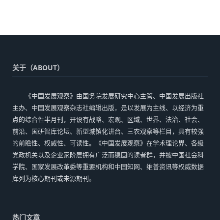
关于（ABOUT）
《中国发展观察》由国务院发展研究中心主管、中国发展出版社
主办、中国发展观察杂志社编辑出版，是以发展为主线、以经济为重
点的综合性半月刊，开设有战略、宏观、区域、世界、法治、社会、
前沿、国研智库论坛、新型城镇化讲台、三农观察等栏目，具有较强
的前瞻性、权威性、可读性。《中国发展观察》在学术理论界、各级
党政机关以及企业家阶层拥有广泛而稳固的读者群，并被中国社会科
学院、国家发展改革委等重要机构和中国知网、维普资讯等权威数据
库列为核心期刊或来源期刊。
热门文章