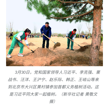
3
月
30
日，党和国家领导人习近平、李克强、栗
战书、汪洋、王沪宁、赵乐际、韩正、王岐山等来
到北京市大兴区黄村镇参加首都义务植树活动。这
是习近平同大家一起植树。（新华社记者 黄敬文
摄）