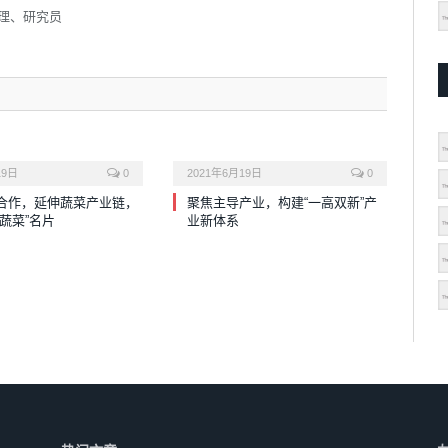
理、研究员
19日
0
2021年6月19日
0
合作，延伸蔬菜产业链，
聚焦主导产业，构建“一高双新”产
蔬菜”名片
业新体系