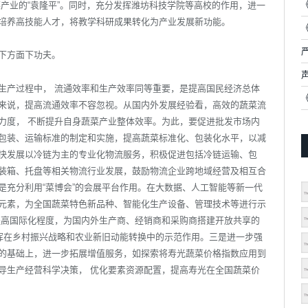
产业的“袁隆平”。同时，充分发挥潍坊科技学院等高校的作用，进一
培养高技能人才，将教学科研成果转化为产业发展新功能。
下方面下功夫。
生产过程中， 流通效率和生产效率同等重要，是提高国民经济总体
来说，提高流通效率不容忽视。从国内外发展经验看，高效的蔬菜流
力度， 不断提升自身蔬菜产业整体效率。为此，要促进批发市场内
包装、运输标准的制定和实施，提高蔬菜标准化、包装化水平，以减
快发展以冷链为主的专业化物流服务，积极促进包括冷链运输、包
装箱、托盘等相关物流行业发展，鼓励物流企业跨地域经营及相互合
是充分利用“菜博会”的会展平台作用。在大数据、人工智能等新一代
元素，为全国蔬菜特色新品种、智能化生产设备、管理技术等进行示
提高国际化程度，为国内外生产商、经销商和采购商搭建开放共享的
发挥在乡村振兴战略和农业新旧动能转换中的示范作用。三是进一步强
的基础上，进一步拓展增值服务，如探索将寿光蔬菜价格指数应用到
导生产经营科学决策， 优化要素资源配置，提高寿光在全国蔬菜价