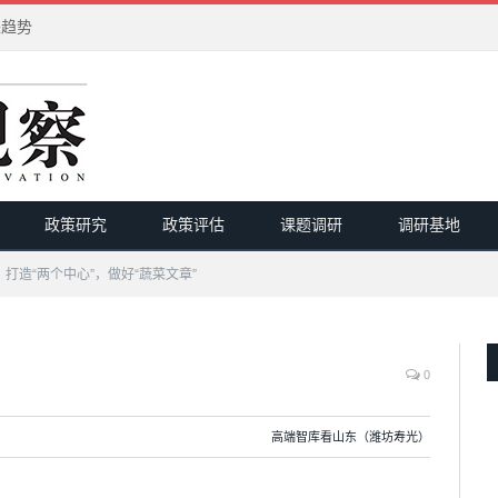
进趋势
政策研究
政策评估
课题调研
调研基地
打造“两个中心”，做好“蔬菜文章”
0
高端智库看山东（潍坊寿光）