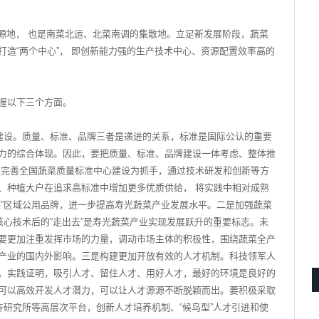
发源地， 也是南菜北运、北菜南调的集散地。立足新发展阶段，蔬菜
造“两个中心”， 即创新能力强的生产技术中心、资源配置效率高的
握以下三个方面。
”建设。质量、标准、品牌三者是递进的关系，标准是国际公认的重要
力的综合体现。因此，要把质量、标准、品牌建设一体考虑、整体推
以完善全国蔬菜质量标准中心建设为抓手，通过技术研发和创新等方
、种植大户在追求高标准中增加更多优质供给， 将实践中相对成熟
菜”区域公用品牌，进一步提高寿光蔬菜产业发展水平。二是加强蔬菜
核心技术后的“走出去”是寿光蔬菜产业实现发展跃升的重要标志。未
要更加注重发挥市场的力量，调动市场主体的积极性，围绕蔬菜全产
产业的国内外影响。三是构建更加开放有效的人才机制。科技领军人
。实践证明，吸引人才、留住人才、用好人才，最好的环境是良好的
可以高效开发人才潜力，可以让人才源源不断脱颖而出。要积极采取
卉研究所等高层次平台，创新人才培养机制、“候鸟型”人才引进和使