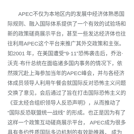
APEC
不仅为本地区内的发展中经济体熟悉国
际规则、融入国际体系提供了一个有效的试验场和
新的政策磋商展示平台，甚至一些发达经济体也往
往利用
APEC
这个平台来推广其外交政策和主张。
如
2001
年，在美国遭受“
9
·
11
”恐怖袭击后，乔治·
沃克·布什总统在面临诸多国内事务的情况下，依
然拨冗赴上海参加当年的
APEC
峰会，并与各经济
体成员领导人利用午餐会就国际反对恐怖主义问题
交换了意见，会后通过了旨在打击国际恐怖主义的
《亚太经合组织领导人反恐声明》，从而推动了
“国际反恐联盟统一战线” 的形成。也正是因为有了
这样一个政策互动磋商展示平台，
APEC
成为很多
具有条约性质国际多边机制的有效助推器， 成为