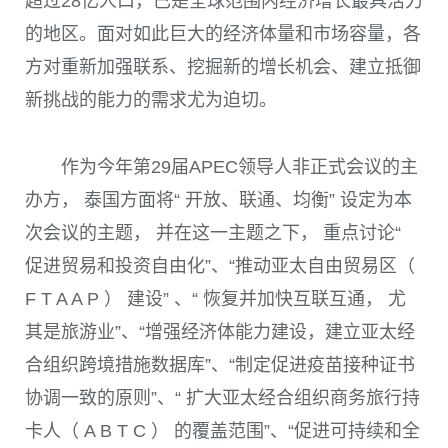
超过
28
亿人口，已是全球范围内经济增长最具活力
的地区。面对如此巨大的经济体量和市场容量，各
方对重新加强联系、挖掘新的增长机会、建立抵御
新挑战的能力的需求尤为迫切。
作为今年第
29
届
APEC
领导人非正式会议的主
办方， 泰国方面将“ 开放、联通、均衡” 设定为本
次会议的主题， 并在这一主题之下， 重点讨论“
促进贸易和投资自由化”、“推动亚太自由贸易区（
F T A A P ） 建设” 、“ 恢复并加快互联互通， 尤
其是旅游业”、“增强经济体能力建设，建立亚太经
合组织跨境措施数据库”、“制定促进疫苗接种证书
协调一致的原则”、“ 扩大亚太经合组织商务旅行持
卡人（ A B T C ） 的覆盖范围”、“促进可持续和全