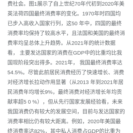
费社会。
图1
展示了自上世纪
70
年代初到
2020
年美
英法荷四国最终消费率的变化。
1970
年时四国均
已步入高收入国家行列，这
50
年中，四国的最终
消费率均保持了较高水平，且法国和美国的最终消
费率均呈总体上升趋势。从
2021
年的统计数据
看， 主要发达国家的消费在
GDP
中的比重均比我
国现阶段突出得多。
2021
年， 我国最终消费率达
54.5%
。尽管此前居民消费经历了快速增长、消费
对经济增长拉动作用显著（从2013 年到2021年居
民消费年均增长9%，最终消费对经济增长年均贡
献率超5 0 %），但从先行国家发展经验看，未来
我国消费仍有较大的发展空间，目前与发达国家的
消费率相比仍有较大距离。例如，
2020
年美国最
终消费率达
82%
，其中私人消费占
GDP
的比重为