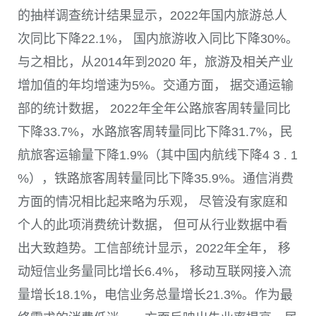
的抽样调查统计结果显示，
2022
年国内旅游总人
次同比下降
22.1%
， 国内旅游收入同比下降
30%
。
与之相比，从
2014
年到
2020
年，旅游及相关产业
增加值的年均增速为
5%
。交通方面， 据交通运输
部的统计数据，
2022
年全年公路旅客周转量同比
下降
33.7%
，水路旅客周转量同比下降
31.7%
，民
航旅客运输量下降
1.9%
（其中国内航线下降4 3 . 1
%），铁路旅客周转量同比下降
35.9%
。通信消费
方面的情况相比起来略为乐观， 尽管没有家庭和
个人的此项消费统计数据， 但可从行业数据中看
出大致趋势。工信部统计显示，
2022
年全年， 移
动短信业务量同比增长
6.4%
， 移动互联网接入流
量增长
18.1%
，电信业务总量增长
21.3%
。作为最