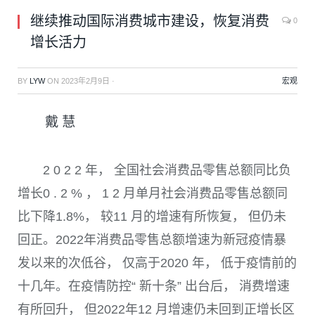
继续推动国际消费城市建设，恢复消费
0
增长活力
BY
LYW
ON
2023年2月9日
·
宏观
戴 慧
2 0 2 2
年， 全国社会消费品零售总额同比负
增长
0 . 2 %
，
1 2
月单月社会消费品零售总额同
比下降
1.8%
， 较
11
月的增速有所恢复， 但仍未
回正。
2022
年消费品零售总额增速为新冠疫情暴
发以来的次低谷， 仅高于
2020
年， 低于疫情前的
十几年。在疫情防控“ 新十条” 出台后， 消费增速
有所回升， 但
2022
年
12
月增速仍未回到正增长区