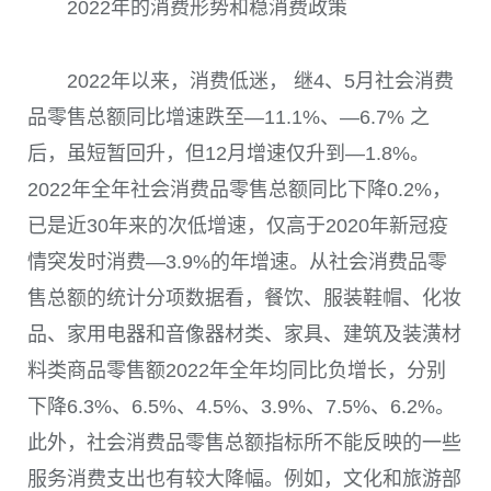
2022年的消费形势和稳消费政策
2022
年以来，消费低迷， 继
4
、
5
月社会消费
品零售总额同比增速跌至—
11.1%
、—
6.7%
之
后，虽短暂回升，但
12
月增速仅升到—
1.8%
。
2022
年全年社会消费品零售总额同比下降
0.2%
，
已是近
30
年来的次低增速，仅高于
2020
年新冠疫
情突发时消费—
3.9%
的年增速。从社会消费品零
售总额的统计分项数据看，餐饮、服装鞋帽、化妆
品、家用电器和音像器材类、家具、建筑及装潢材
料类商品零售额
2022
年全年均同比负增长，分别
下降
6.3%
、
6.5%
、
4.5%
、
3.9%
、
7.5%
、
6.2%
。
此外，社会消费品零售总额指标所不能反映的一些
服务消费支出也有较大降幅。例如，文化和旅游部