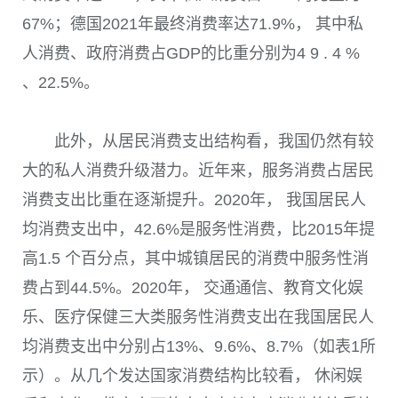
67%
；德国
2021
年最终消费率达
71.9%
， 其中私
人消费、政府消费占
GDP
的比重分别为
4 9 . 4 %
、
22.5%
。
此外，从居民消费支出结构看，我国仍然有较
大的私人消费升级潜力。近年来，服务消费占居民
消费支出比重在逐渐提升。
2020
年， 我国居民人
均消费支出中，
42.6%
是服务性消费，比
2015
年提
高
1.5
个百分点，其中城镇居民的消费中服务性消
费占到
44.5%
。
2020
年， 交通通信、教育文化娱
乐、医疗保健三大类服务性消费支出在我国居民人
均消费支出中分别占
13%
、
9.6%
、
8.7%
（如
表1
所
示）。从几个发达国家消费结构比较看， 休闲娱