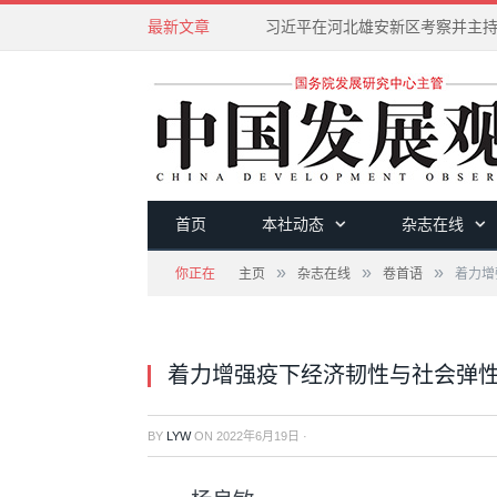
最新文章
首页
本社动态
杂志在线
»
»
»
你正在
主页
杂志在线
卷首语
着力增
着力增强疫下经济韧性与社会弹
BY
LYW
ON
2022年6月19日
·