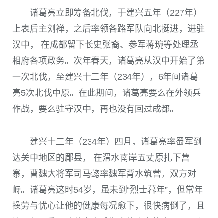
诸葛亮立即筹备北伐，于建兴五年（227年）
上表后主刘禅，之后率领各路军队向北挺进，进驻
汉中， 在成都留下长史张裔、参军蒋琬等处理丞
相府各项政务。次年春天，诸葛亮从汉中开始了第
一次北伐，至建兴十二年（234年），6年间诸葛
亮5次北伐中原。在此期间，诸葛亮要么在外领兵
作战，要么驻守汉中，再也没有回过成都。
建兴十二年（234年）四月，诸葛亮率蜀军到
达关中地区的郿县， 在渭水南岸五丈原扎下营
寨，曹魏大将军司马懿率魏军背水筑营，双方对
峙。诸葛亮这时54岁，虽未到“烈士暮年”，但常年
操劳与忧心让他的健康每况愈下，很快病倒了，且