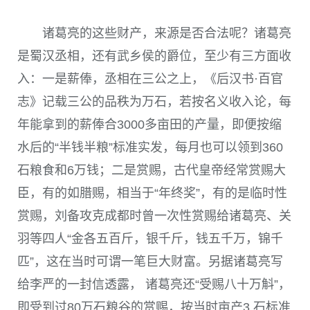
诸葛亮的这些财产，来源是否合法呢？诸葛亮
是蜀汉丞相，还有武乡侯的爵位，至少有三方面收
入：一是薪俸，丞相在三公之上，《后汉书·百官
志》记载三公的品秩为万石，若按名义收入论，每
年能拿到的薪俸合3000多亩田的产量，即便按缩
水后的“半钱半粮”标准实发，每月也可以领到360
石粮食和6万钱；二是赏赐，古代皇帝经常赏赐大
臣，有的如腊赐，相当于“年终奖”，有的是临时性
赏赐，刘备攻克成都时曾一次性赏赐给诸葛亮、关
羽等四人“金各五百斤，银千斤，钱五千万，锦千
匹”，这在当时可谓一笔巨大财富。另据诸葛亮写
给李严的一封信透露， 诸葛亮还“受赐八十万斛”，
即受到过80万石粮谷的赏赐，按当时亩产3 石标准