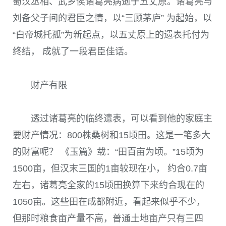
蜀汉丞相、武乡侯诸葛亮病逝于五丈原。诸葛亮与
刘备父子间的君臣之情，以“三顾茅庐” 为起始，以
“白帝城托孤”为新起点，以五丈原上的遗表托付为
终结， 成就了一段君臣佳话。
财产有限
透过诸葛亮的临终遗表，可以看到他的家庭主
要财产情况：800株桑树和15顷田。这是一笔多大
的财富呢？ 《玉篇》载：“田百亩为顷。”15顷为
1500亩，但汉末三国的1亩较现在小， 约合0.7亩
左右，诸葛亮全家的15顷田换算下来约合现在的
1050亩。这些田在成都附近，看起来似乎不少，
但那时粮食亩产量不高，普通土地亩产只有三四