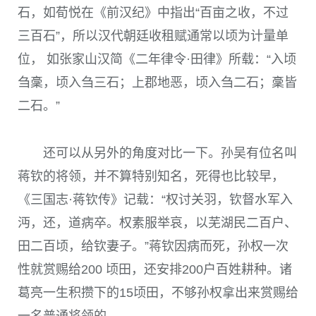
石，如荀悦在《前汉纪》中指出“百亩之收，不过
三百石”，所以汉代朝廷收租赋通常以顷为计量单
位， 如张家山汉简《二年律令·田律》所载：“入顷
刍稾，顷入刍三石；上郡地恶，顷入刍二石；稾皆
二石。”
还可以从另外的角度对比一下。孙吴有位名叫
蒋钦的将领，并不算特别知名，死得也比较早，
《三国志·蒋钦传》记载：“权讨关羽，钦督水军入
沔，还，道病卒。权素服举哀，以芜湖民二百户、
田二百顷，给钦妻子。”蒋钦因病而死，孙权一次
性就赏赐给200 顷田，还安排200户百姓耕种。诸
葛亮一生积攒下的15顷田，不够孙权拿出来赏赐给
一名普通将领的。