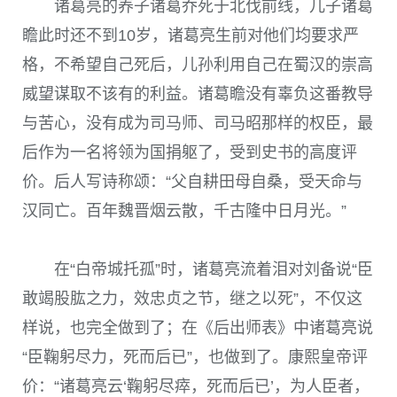
诸葛亮的养子诸葛乔死于北伐前线，儿子诸葛
瞻此时还不到10岁，诸葛亮生前对他们均要求严
格，不希望自己死后，儿孙利用自己在蜀汉的崇高
威望谋取不该有的利益。诸葛瞻没有辜负这番教导
与苦心，没有成为司马师、司马昭那样的权臣，最
后作为一名将领为国捐躯了，受到史书的高度评
价。后人写诗称颂：“父自耕田母自桑，受天命与
汉同亡。百年魏晋烟云散，千古隆中日月光。”
在“白帝城托孤”时，诸葛亮流着泪对刘备说“臣
敢竭股肱之力，效忠贞之节，继之以死”，不仅这
样说，也完全做到了；在《后出师表》中诸葛亮说
“臣鞠躬尽力，死而后已”，也做到了。康熙皇帝评
价：“诸葛亮云‘鞠躬尽瘁，死而后已’，为人臣者，