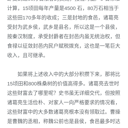
计算，15顷田每年产量是4500 石，80万石相当于
这些田170多年的收成；三是封地的食邑，诸葛亮
受封为武乡侯，武乡是县名，所以这是一个县侯，
按秦汉制度，承受封爵者在封邑内虽无统治权，但
食禄以征敛封邑内民户赋税拨充，这也是一笔巨大
收入，且可继承。
如果将上述收入中的大部分积攒下来，那将比
15顷田和800株桑树的价值高得多。诸葛亮去世时
这些财富去了哪里呢？史书虽无详细交代，但按照
诸葛亮生活俭朴、对家人一向严格要求的情况看，
这些财富中的大多数诸葛亮根本没有领取过。曹操
是曹魏的丞相，称魏公前也是县侯，食邑最多时达