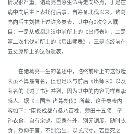
情况很严重。诸葛亮自感生命将走向终点，于是在
病中向后主上表托付后事。自筹备北伐以来，诸葛
亮向后主刘禅上过许多奏表，其中有3次令人瞩
目：一是从成都赴汉中前所上的《出师表》，二是
第二次北伐前所上的《后出师表》，三是临终前在
五丈原所上的这份遗表。
在诸葛亮一生的著述中，临终前所上的这份遗
表虽不算最有名，但也足以与前后《出师表》以及
著名的《诫子书》并列，因为其中的内容同样真挚
感人。据《三国志·诸葛亮传》所载，这份奏表内
容如下：“臣家成都有桑八百株，薄田十五顷，子
孙衣食，自有余饶。臣身在外，别无调度，随时衣
食，悉仰于官，不别治生，以长尺寸。若臣死之