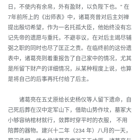
日，不使内有余帛，外有盈财，以负陛下也。” 在
7年前所上的《出师表》中，诸葛亮曾对后主刘禅
提出殷切希望，作为一名托孤大臣，他始终没有忘
记先帝的遗愿与重托，不避非议，在对后主竭尽辅
弼之职的同时也尽了匡正之责。在临终前的这份遗
表中，诸葛亮则着重报告了自己家中的情况，尤其
是所留下财产的详细情况，从某种程度上说，也算
是将自己的后事再托付给了后主。
诸葛亮在五丈原给长史杨仪等人留下遗命，自
己死后葬在汉中定军山下，借助山势作坟，墓冢大
小够容纳棺材就行，敛葬时穿平时的衣服， 不用
陪葬的器物。建兴十二年（234 年）八月的一天，