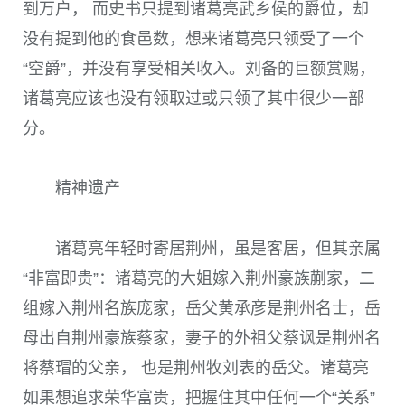
到万户， 而史书只提到诸葛亮武乡侯的爵位，却
没有提到他的食邑数，想来诸葛亮只领受了一个
“空爵”，并没有享受相关收入。刘备的巨额赏赐，
诸葛亮应该也没有领取过或只领了其中很少一部
分。
精神遗产
诸葛亮年轻时寄居荆州，虽是客居，但其亲属
“非富即贵”：诸葛亮的大姐嫁入荆州豪族蒯家，二
组嫁入荆州名族庞家，岳父黄承彦是荆州名士，岳
母出自荆州豪族蔡家，妻子的外祖父蔡讽是荆州名
将蔡瑁的父亲， 也是荆州牧刘表的岳父。诸葛亮
如果想追求荣华富贵，把握住其中任何一个“关系”